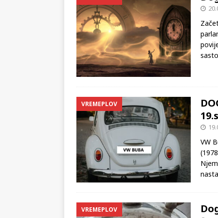
20.
Začet
parla
povij
sasto
DO
VREMEPLOV
19.
19.
VW Bu
(1978
Njema
nasta
Dog
VREMEPLOV