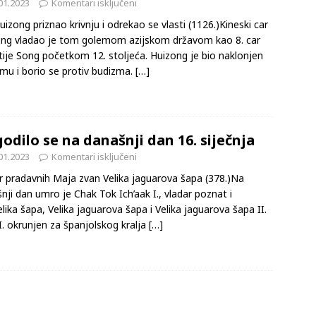
01.2023
Komentari isključeni
uizong priznao krivnju i odrekao se vlasti (1126.)Kineski car
ng vladao je tom golemom azijskom državom kao 8. car
tije Song početkom 12. stoljeća. Huizong je bio naklonjen
mu i borio se protiv budizma.
[…]
odilo se na današnji dan 16. siječnja
01.2023
Komentari isključeni
r pradavnih Maja zvan Velika jaguarova šapa (378.)Na
nji dan umro je Chak Tok Ich’aak I., vladar poznat i
lika šapa, Velika jaguarova šapa i Velika jaguarova šapa II.
 II. okrunjen za španjolskog kralja
[…]