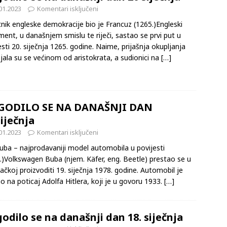
01.2023
Komentari isključeni
nik engleske demokracije bio je Francuz (1265.)Engleski
ment, u današnjem smislu te riječi, sastao se prvi put u
esti 20. siječnja 1265. godine. Naime, prijašnja okupljanja
jala su se većinom od aristokrata, a sudionici na
[…]
GODILO SE NA DANAŠNJI DAN
siječnja
01.2023
Komentari isključeni
ba – najprodavaniji model automobila u povijesti
.)Volkswagen Buba (njem. Käfer, eng. Beetle) prestao se u
čkoj proizvoditi 19. siječnja 1978. godine. Automobil je
o na poticaj Adolfa Hitlera, koji je u govoru 1933.
[…]
odilo se na današnji dan 18. siječnja