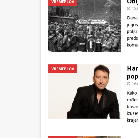
Obl
VREMEPLOV
15.
Danas
jugos
polju
preds
komu
Har
VREMEPLOV
pop
16.
Kako 
rođen
bosan
izuze
kraje