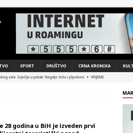
TVO
SPORT
DRUŠTVO
CRNA KRONIKA
KUL
kog vala. Svježije u petak. Negdje stižu i pljuskovi.
VRIJEME
e je donijelo slobodu: Neizbrisiva uloga HVO-a i Hrvata iz BiH u
MAR
SKI RAT
pobjede: Večer u kojoj Knin, iseljena i domovinska Hrvatska dišu
DOMOVINSKI RAT
je 28 godina u BiH je izveden prvi
d iz sažetka dnevnih događaja za protekli vikend
CRNA