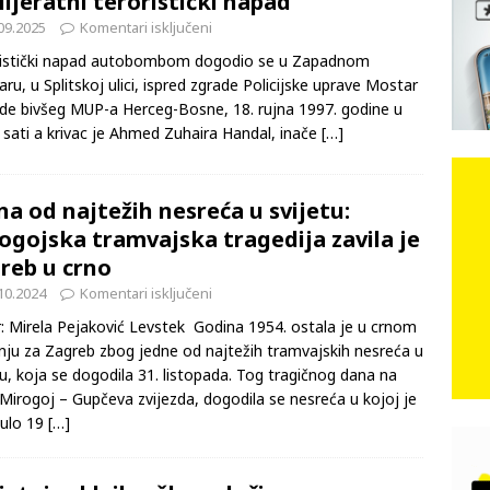
lijeratni teroristički napad
09.2025
Komentari isključeni
e: Vozači satima čekaju, dok se drugi ubacuju sa strane
VIJESTI
ristički napad autobombom dogodio se u Zapadnom
ru, u Splitskoj ulici, ispred zgrade Policijske uprave Mostar
n, 29. srpnja 2018, preminuo je glazbeni genij Oliver Dragojević
ade bivšeg MUP-a Herceg-Bosne, 18. rujna 1997. godine u
 sati a krivac je Ahmed Zuhaira Handal, inače
[…]
čar o Oluji: Hrvati imaju što slaviti, dobili su ono što im povijesno
na od najtežih nesreća u svijetu:
ogojska tramvajska tragedija zavila je
reb u crno
10.2024
Komentari isključeni
: Mirela Pejaković Levstek Godina 1954. ostala je u crnom
nju za Zagreb zbog jedne od najtežih tramvajskih nesreća u
tu, koja se dogodila 31. listopada. Tog tragičnog dana na
 Mirogoj – Gupčeva zvijezda, dogodila se nesreća u kojoj je
nulo 19
[…]