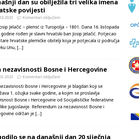
ašnji dan su obilježila tri velika imena
atske povijesti
10.2023
Komentari isključeni
osip Jelačić – plemić iz Turopolja – 1801. Dana 16. listopada
 godine rođen je slavni hrvatski ban Josip Jelačić. Potjecao
 stare hrvatske plemićke obitelji koja je potjecala iz područja
jeku Unu,
[…]
 nezavisnosti Bosne i Hercegovine
03.2023
Komentari isključeni
ezavisnosti Bosne i Hercegovine je blagdan koji se
ežava 1. ožujka svake godine, a kojim se proslavlja
isnost Bosne i Hercegovine od Socijalističke federativne
like Jugoslavije. Referendum za nezavisnost Bosne i
govine održan je
[…]
odilo se na današnji dan 20 siječnja