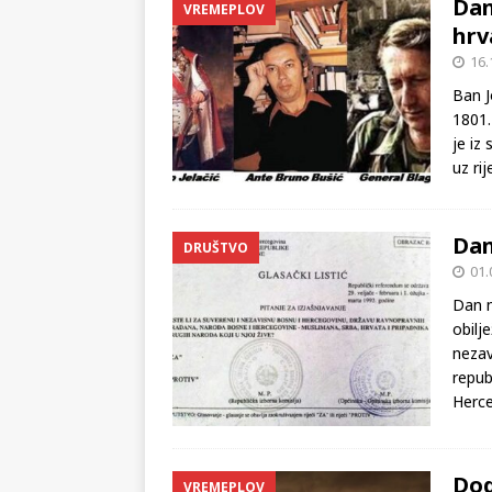
Dan
VREMEPLOV
hrv
16.
Ban J
1801.
je iz
uz ri
Dan
DRUŠTVO
01.
Dan n
obilj
nezav
repub
Herce
Dog
VREMEPLOV