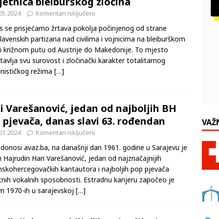
jetnica bleiburškog zločina
05.2024
Komentari isključeni
 se prisjećamo žrtava pokolja počinjenog od strane
lavenskih partizana nad civilima i vojnicima na bleiburškom
 i križnom putu od Austrije do Makedonije. To mjesto
tavlja svu surovost i zločinački karakter totalitarnog
nističkog režima
[…]
i Varešanović, jedan od najboljih BH
 pjevača, danas slavi 63. rođendan
VAŽ
01.2024
Komentari isključeni
donosi avaz.ba, na današnji dan 1961. godine u Sarajevu je
 Hajrudin Hari Varešanović, jedan od najznačajnijih
skohercegovačkih kantautora i najboljih pop pjevača
tnih vokalnih sposobnosti. Estradnu karijeru započeo je
m 1970-ih u sarajevskoj
[…]