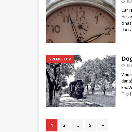
18.
Car H
Huizo
dinas
daoiz
Dog
VREMEPLOV
16.
Vlada
današ
kaoVe
Filip
1
2
…
5
»