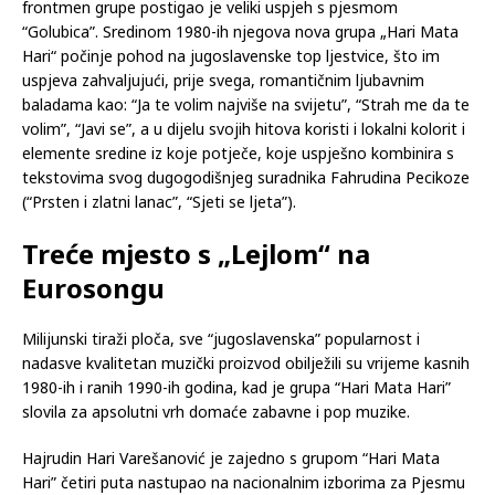
frontmen grupe postigao je veliki uspjeh s pjesmom
“Golubica”. Sredinom 1980-ih njegova nova grupa „Hari Mata
Hari“ počinje pohod na jugoslavenske top ljestvice, što im
uspjeva zahvaljujući, prije svega, romantičnim ljubavnim
baladama kao: “Ja te volim najviše na svijetu”, “Strah me da te
volim”, “Javi se”, a u dijelu svojih hitova koristi i lokalni kolorit i
elemente sredine iz koje potječe, koje uspješno kombinira s
tekstovima svog dugogodišnjeg suradnika Fahrudina Pecikoze
(“Prsten i zlatni lanac”, “Sjeti se ljeta”).
Treće mjesto s „Lejlom“ na
Eurosongu
Milijunski tiraži ploča, sve “jugoslavenska” popularnost i
nadasve kvalitetan muzički proizvod obilježili su vrijeme kasnih
1980-ih i ranih 1990-ih godina, kad je grupa “Hari Mata Hari”
slovila za apsolutni vrh domaće zabavne i pop muzike.
Hajrudin Hari Varešanović je zajedno s grupom “Hari Mata
Hari” četiri puta nastupao na nacionalnim izborima za Pjesmu