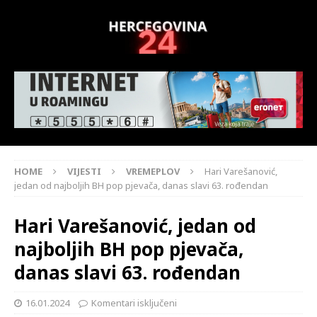
HOME
VIJESTI
VREMEPLOV
Hari Varešanović,
jedan od najboljih BH pop pjevača, danas slavi 63. rođendan
Hari Varešanović, jedan od
najboljih BH pop pjevača,
danas slavi 63. rođendan
16.01.2024
Komentari isključeni