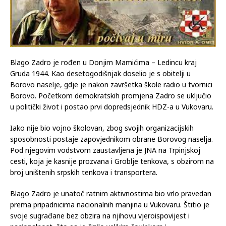
Blago Zadro je rođen u Donjim Mamićima – Ledincu kraj
Gruda 1944. Kao desetogodišnjak doselio je s obitelji u
Borovo naselje, gdje je nakon završetka škole radio u tvornici
Borovo. Početkom demokratskih promjena Zadro se uključio
u politički život i postao prvi dopredsjednik HDZ-a u Vukovaru.
Iako nije bio vojno školovan, zbog svojih organizacijskih
sposobnosti postaje zapovjednikom obrane Borovog naselja.
Pod njegovim vodstvom zaustavljena je JNA na Trpinjskoj
cesti, koja je kasnije prozvana i Groblje tenkova, s obzirom na
broj uništenih srpskih tenkova i transportera.
Blago Zadro je unatoč ratnim aktivnostima bio vrlo pravedan
prema pripadnicima nacionalnih manjina u Vukovaru. Štitio je
svoje sugrađane bez obzira na njihovu vjeroispovijest i