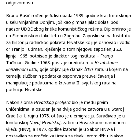
odgovornosti.
Bruno Bušić rođen je 6. listopada 1939. godine kraj Imotskoga
u selu Vinjanima Donjim. Još kao gimnazijalac dolazi pod
nadzor UDBE zbog kritike komunističkog režima. Diplomirao je
na Ekonomskom fakultetu u Zagrebu. Zaposlio se na Institutu
za historiju radničkog pokreta Hrvatske koji je osnovao i vodio
dr. Franjo Tuđman. Rješenje o tom njegovu zaposlenju 23.
lipnja 1965. potpisao je direktor tog instituta – Franjo
Tuđman. Godine 1968. postaje urednikom u
Hrvatskome
književnom listu,
gdje objavljuje članak
Žrtve rata,
u kojem na
temelju službenih podataka osporava preuveličavanja i
manipulacije podatcima o žrtvama II. svjetskog rata na
području Hrvatske.
Nakon sloma
Hrvatskog proljeća
bio je među prvim
uhićenicima, a osuđen je na dvije godine zatvora u u Staroj
Gradiški. U rujnu 1975. otišao je u emigraciju. Surađivao je u
londonskoj
Novoj Hrvatskoj
, zatim u Hrvatskome narodnom
vijeću (HNV), a 1977. godine izabran je u Sabor HNV-a i
postavljen za pročelnika Ureda za tisak i promidžbu. Nakon