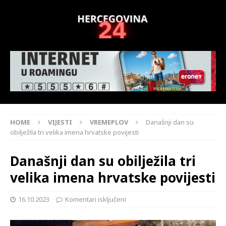
HOME
VIJESTI
VREMEPLOV
Današnji dan su
obilježila tri velika imena hrvatske povijesti
Današnji dan su obilježila tri
velika imena hrvatske povijesti
16.10.2023
Komentari isključeni