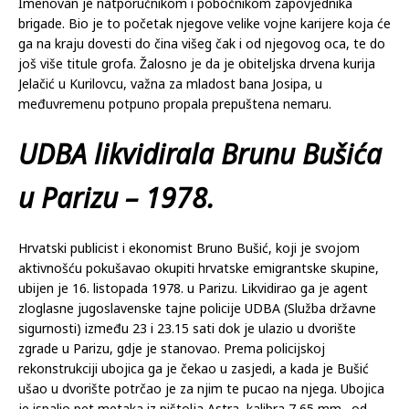
Imenovan je natporučnikom i pobočnikom zapovjednika
brigade. Bio je to početak njegove velike vojne karijere koja će
ga na kraju dovesti do čina višeg čak i od njegovog oca, te do
još više titule grofa. Žalosno je da je obiteljska drvena kurija
Jelačić u Kurilovcu, važna za mladost bana Josipa, u
međuvremenu potpuno propala prepuštena nemaru.
UDBA likvidirala Brunu Bušića
u Parizu – 1978.
Hrvatski publicist i ekonomist Bruno Bušić, koji je svojom
aktivnošću pokušavao okupiti hrvatske emigrantske skupine,
ubijen je 16. listopada 1978. u Parizu. Likvidirao ga je agent
zloglasne jugoslavenske tajne policije UDBA (Služba državne
sigurnosti) između 23 i 23.15 sati dok je ulazio u dvorište
zgrade u Parizu, gdje je stanovao. Prema policijskoj
rekonstrukciji ubojica ga je čekao u zasjedi, a kada je Bušić
ušao u dvorište potrčao je za njim te pucao na njega. Ubojica
je ispalio pet metaka iz pištolja Astra, kalibra 7,65 mm., od