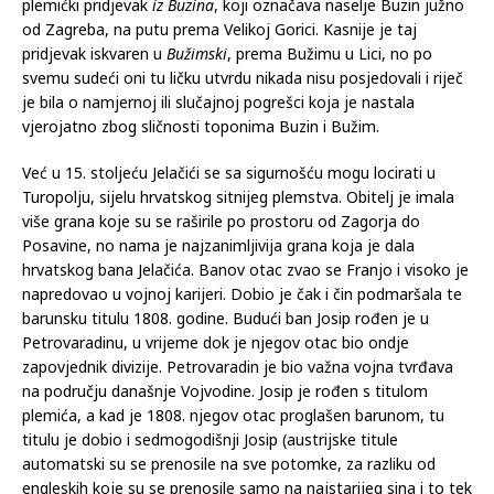
plemićki pridjevak
iz Buzina
, koji označava naselje Buzin južno
od Zagreba, na putu prema Velikoj Gorici. Kasnije je taj
pridjevak iskvaren u
Bužimski
, prema Bužimu u Lici, no po
svemu sudeći oni tu ličku utvrdu nikada nisu posjedovali i riječ
je bila o namjernoj ili slučajnoj pogrešci koja je nastala
vjerojatno zbog sličnosti toponima Buzin i Bužim.
Već u 15. stoljeću Jelačići se sa sigurnošću mogu locirati u
Turopolju, sijelu hrvatskog sitnijeg plemstva. Obitelj je imala
više grana koje su se raširile po prostoru od Zagorja do
Posavine, no nama je najzanimljivija grana koja je dala
hrvatskog bana Jelačića. Banov otac zvao se Franjo i visoko je
napredovao u vojnoj karijeri. Dobio je čak i čin podmaršala te
barunsku titulu 1808. godine. Budući ban Josip rođen je u
Petrovaradinu, u vrijeme dok je njegov otac bio ondje
zapovjednik divizije. Petrovaradin je bio važna vojna tvrđava
na području današnje Vojvodine. Josip je rođen s titulom
plemića, a kad je 1808. njegov otac proglašen barunom, tu
titulu je dobio i sedmogodišnji Josip (austrijske titule
automatski su se prenosile na sve potomke, za razliku od
engleskih koje su se prenosile samo na najstarijeg sina i to tek