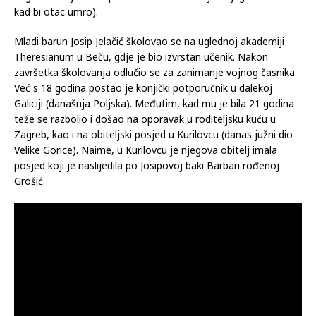
kad bi otac umro).
Mladi barun Josip Jelačić školovao se na uglednoj akademiji
Theresianum u Beču, gdje je bio izvrstan učenik. Nakon
završetka školovanja odlučio se za zanimanje vojnog časnika.
Već s 18 godina postao je konjički potporučnik u dalekoj
Galiciji (današnja Poljska). Međutim, kad mu je bila 21 godina
teže se razbolio i došao na oporavak u roditeljsku kuću u
Zagreb, kao i na obiteljski posjed u Kurilovcu (danas južni dio
Velike Gorice). Naime, u Kurilovcu je njegova obitelj imala
posjed koji je naslijedila po Josipovoj baki Barbari rođenoj
Grošić.