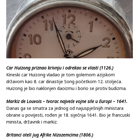
Car Huizong priznao krivnju i odrekao se vlasti (1126.)
Kineski car Huizong vladao je tom golemom azijskom
državom kao 8. car dinastije Song početkom 12. stoljeća.
Huizong je bio naklonjen daoizmu i borio se protiv budizma.
Markiz de Louvois – tvorac najveće vojne sile u Europi – 1641.
Danas ga se smatra za jednog od najuspješnijih ministara
obrane u povijesti, rođen je 18. siječnja 1641. Bio je francuski
minista, državnik i markiz.
Britanci oteli jug Afrike Nizozemcima (1806.)