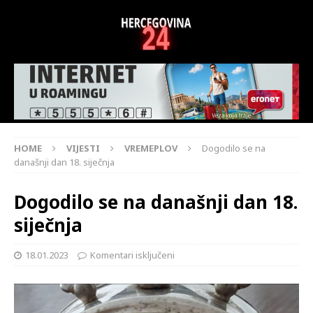
HOME
VIJESTI
VREMEPLOV
Dogodilo se na
današnji dan 18. siječnja
Dogodilo se na današnji dan 18.
siječnja
18.01.2023
Komentari isključeni