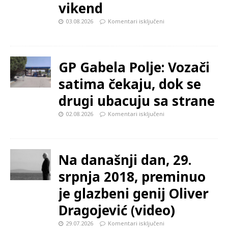
vikend
03.08.2026
Komentari isključeni
GP Gabela Polje: Vozači
satima čekaju, dok se
drugi ubacuju sa strane
02.08.2026
Komentari isključeni
Na današnji dan, 29.
srpnja 2018, preminuo
je glazbeni genij Oliver
Dragojević (video)
29.07.2026
Komentari isključeni