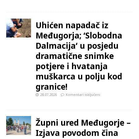
Uhićen napadač iz
Međugorja; ‘Slobodna
Dalmacija‘ u posjedu
dramatične snimke
potjere i hvatanja
muškarca u polju kod
granice!
28.07.2026
Komentari isključeni
Župni ured Međugorje –
Izjava povodom čina