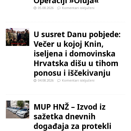
Operaciji »Oluja«
05.08.2026
Komentari isključeni
U susret Danu pobjede:
Večer u kojoj Knin,
iseljena i domovinska
Hrvatska dišu u tihom
ponosu i iščekivanju
04.08.2026
Komentari isključeni
MUP HNŽ – Izvod iz
sažetka dnevnih
događaja za protekli