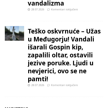
vandalizma
28.07.2026
Komentari isključeni
Teško oskvrnuće – Užas
u Međugorju! Vandali
išarali Gospin kip,
zapalili oltar, ostavili
jezive poruke. Ljudi u
nevjerici, ovo se ne
pamti!
28.07.2026
Komentari isključeni