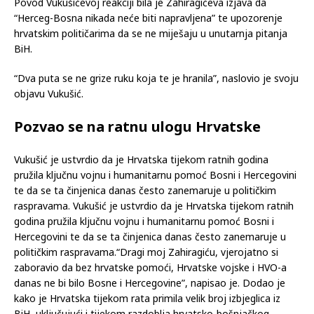
političarima neprihvatljive te podsjetivši na ulogu
Hrvatske tijekom rata u Bosni i Hercegovini.
Povod Vukušićevoj reakciji bila je Zahiragićeva izjava da
“Herceg-Bosna nikada neće biti napravljena” te upozorenje
hrvatskim političarima da se ne miješaju u unutarnja pitanja
BiH.
“Dva puta se ne grize ruku koja te je hranila”, naslovio je svoju
objavu Vukušić.
Pozvao se na ratnu ulogu Hrvatske
Vukušić je ustvrdio da je Hrvatska tijekom ratnih godina
pružila ključnu vojnu i humanitarnu pomoć Bosni i Hercegovini
te da se ta činjenica danas često zanemaruje u političkim
raspravama. Vukušić je ustvrdio da je Hrvatska tijekom ratnih
godina pružila ključnu vojnu i humanitarnu pomoć Bosni i
Hercegovini te da se ta činjenica danas često zanemaruje u
političkim raspravama.“Dragi moj Zahiragiću, vjerojatno si