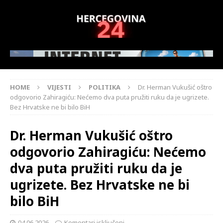
HOME
VIJESTI
POLITIKA
Dr. Herman Vukušić oštro
odgovorio Zahiragiću: Nećemo dva puta pružiti ruku da je ugrizete.
Bez Hrvatske ne bi bilo BiH
Dr. Herman Vukušić oštro
odgovorio Zahiragiću: Nećemo
dva puta pružiti ruku da je
ugrizete. Bez Hrvatske ne bi