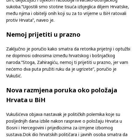
zaboravio da bez hrvatske pomoći, Hrvatske vojske i HVO-a
danas ne bi bilo Bosne i Hercegovine”, napisao je. Dodao je
kako je Hrvatska tijekom rata primila velik broj izbjeglica iz
BiH, uključujući i tijekom razdoblja hrvatsko-bošnjačkog
sukoba.“Ugostili smo stotine tisuća izbjeglica diljem Hrvatske,
među njima i obitelji onih koji su za to vrijeme u BiH ratovali
protiv Hrvata”, naveo je.
Nemoj prijetiti u prazno
Zaključno je poručio kako smatra da retorika prijetnji i optužbi
ne doprinosi odnosima između hrvatskog i bošnjačkog
naroda.“Stoga, Zahiragiću, nemoj ti prijetiti u prazno, jer vam
nećemo dva puta pružiti ruku da je ugrizete”, poručio je
Vukušić.
Nova razmjena poruka oko položaja
Hrvata u BiH
Vukušićeva objava nastavak je političkih polemika koje su