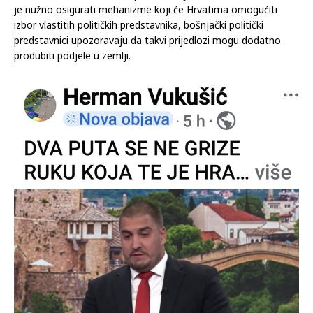
posljednjih dana izbile nakon rasprave o položaju Hrvata u
Bosni i Hercegovini i prijedlozima za izmjene izbornog
sustava.Dok dio hrvatskih političara i javnih osoba smatra da
je nužno osigurati mehanizme koji će Hrvatima omogućiti
izbor vlastitih političkih predstavnika, bošnjački politički
predstavnici upozoravaju da takvi prijedlozi mogu dodatno
produbiti podjele u zemlji.