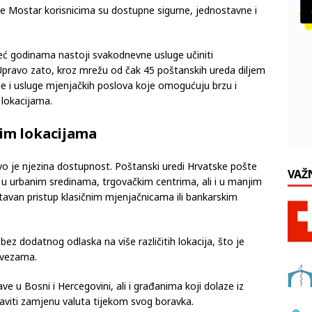
e Mostar korisnicima su dostupne sigurne, jednostavne i
eć godinama nastoji svakodnevne usluge učiniti
 Upravo zato, kroz mrežu od čak 45 poštanskih ureda diljem
e i usluge mjenjačkih poslova koje omogućuju brzu i
 lokacijama.
im lokacijama
vo je njezina dostupnost. Poštanski uredi Hrvatske pošte
VAŽ
u urbanim sredinama, trgovačkim centrima, ali i u manjim
avan pristup klasičnim mjenjačnicama ili bankarskim
bez dodatnog odlaska na više različitih lokacija, što je
bvezama.
ve u Bosni i Hercegovini, ali i građanima koji dolaze iz
aviti zamjenu valuta tijekom svog boravka.