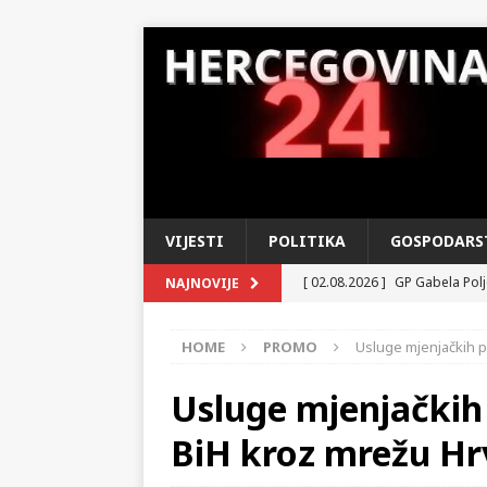
VIJESTI
POLITIKA
GOSPODARS
[ 02.08.2026 ]
GP Gabela Polj
NAJNOVIJE
[ 29.07.2026 ]
Na današnji da
HOME
PROMO
Usluge mjenjačkih 
(video)
KULTURA
[ 07.08.2026 ]
Srpski povjesni
Usluge mjenjačkih
pripada
REGIJA
BiH kroz mrežu Hr
[ 06.08.2026 ]
Vrhunac toplins