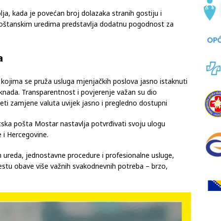
ja, kada je povećan broj dolazaka stranih gostiju i
poštanskim uredima predstavlja dodatnu pogodnost za
a
kojima se pruža usluga mjenjačkih poslova jasno istaknuti
naknada. Transparentnost i povjerenje važan su dio
eti zamjene valuta uvijek jasno i pregledno dostupni
vatska pošta Mostar nastavlja potvrđivati svoju ulogu
i Hercegovine.
ureda, jednostavne procedure i profesionalne usluge,
stu obave više važnih svakodnevnih potreba – brzo,