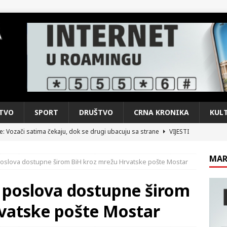
TVO
SPORT
DRUŠTVO
CRNA KRONIKA
KUL
e: Vozači satima čekaju, dok se drugi ubacuju sa strane
VIJESTI
n, 29. srpnja 2018, preminuo je glazbeni genij Oliver Dragojević
MAR
poslova dostupne širom BiH kroz mrežu Hrvatske pošte Mostar
čar o Oluji: Hrvati imaju što slaviti, dobili su ono što im povijesno
 poslova dostupne širom
vatske pošte Mostar
kog vala. Svježije u petak. Negdje stižu i pljuskovi.
VRIJEME