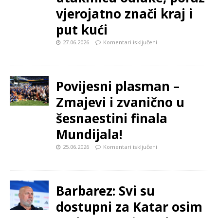
vjerojatno znači kraj i
put kući
27.06.2026
Komentari isključeni
Povijesni plasman –
Zmajevi i zvanično u
šesnaestini finala
Mundijala!
25.06.2026
Komentari isključeni
Barbarez: Svi su
dostupni za Katar osim