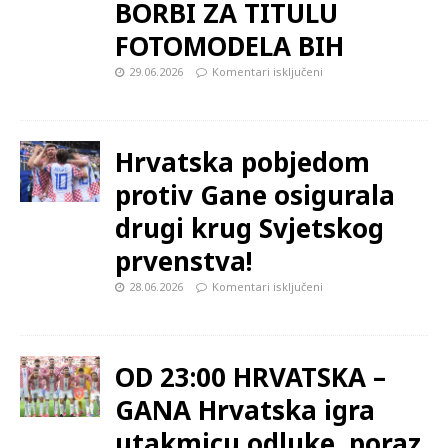
BORBI ZA TITULU
FOTOMODELA BIH
29.06.2026
Komentari isključeni
Hrvatska pobjedom
protiv Gane osigurala
drugi krug Svjetskog
prvenstva!
28.06.2026
Komentari isključeni
OD 23:00 HRVATSKA –
GANA Hrvatska igra
utakmicu odluke, poraz