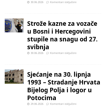
30.06.2026
Komentari isključeni
Strože kazne za vozače
u Bosni i Hercegovini
stupile na snagu od 27.
svibnja
30.06.2026
Komentari isključeni
Sjećanje na 30. lipnja
1993 – Stradanje Hrvata
Bijelog Polja i logor u
Potocima
29.06.2026
Komentari isključeni