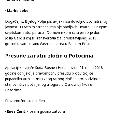
·
Boško Golemac
·
Marko Leko
Događaji iz Bijelog Polja još uvijek nisu dovoljno poznati široj
javnosti. O ratnim stradanjima bjelopoljskih Hrvata u Drugom
svjetskom ratu, poraću i Domovinskom ratu pisao je don
Josip Galić u knjizi Transverzala zla, predstavljenoj 2019.
godine u samostanu časnih sestara u Bijelom Polju.
Presude za ratni zločin u Potocima
Apelacijsko vijeće Suda Bosne i Hercegovine 21. rujna 2018.
godine donijelo je pravomoćnu presudu protiv trojice
pripadnika Armije RBiH zbog ratnog zločina protiv civilnog
stanovništva počinjenog u logoru u Osnovnoj školi u
Potocima.
Pravomoćno su osuđeni:
·
Enes Ćurić
– osam godina zatvora