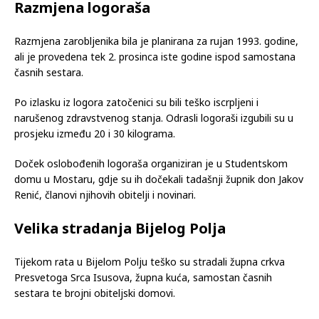
Razmjena logoraša
Razmjena zarobljenika bila je planirana za rujan 1993. godine,
ali je provedena tek 2. prosinca iste godine ispod samostana
časnih sestara.
Po izlasku iz logora zatočenici su bili teško iscrpljeni i
narušenog zdravstvenog stanja. Odrasli logoraši izgubili su u
prosjeku između 20 i 30 kilograma.
Doček oslobođenih logoraša organiziran je u Studentskom
domu u Mostaru, gdje su ih dočekali tadašnji župnik don Jakov
Renić, članovi njihovih obitelji i novinari.
Velika stradanja Bijelog Polja
Tijekom rata u Bijelom Polju teško su stradali župna crkva
Presvetoga Srca Isusova, župna kuća, samostan časnih
sestara te brojni obiteljski domovi.