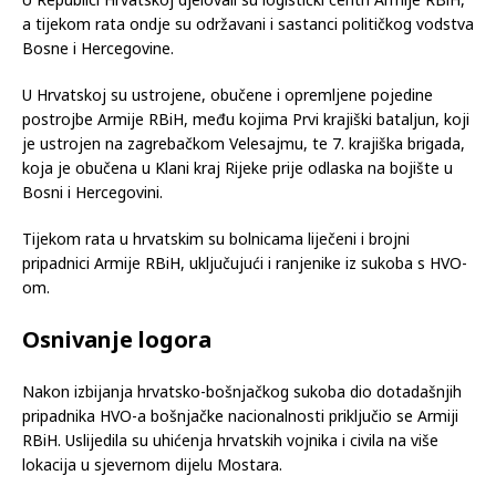
U Republici Hrvatskoj djelovali su logistički centri Armije RBiH,
a tijekom rata ondje su održavani i sastanci političkog vodstva
Bosne i Hercegovine.
U Hrvatskoj su ustrojene, obučene i opremljene pojedine
postrojbe Armije RBiH, među kojima Prvi krajiški bataljun, koji
je ustrojen na zagrebačkom Velesajmu, te 7. krajiška brigada,
koja je obučena u Klani kraj Rijeke prije odlaska na bojište u
Bosni i Hercegovini.
Tijekom rata u hrvatskim su bolnicama liječeni i brojni
pripadnici Armije RBiH, uključujući i ranjenike iz sukoba s HVO-
om.
Osnivanje logora
Nakon izbijanja hrvatsko-bošnjačkog sukoba dio dotadašnjih
pripadnika HVO-a bošnjačke nacionalnosti priključio se Armiji
RBiH. Uslijedila su uhićenja hrvatskih vojnika i civila na više
lokacija u sjevernom dijelu Mostara.