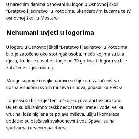
U narednim danima osnovani su logori u Osnovnoj školi
“Bratstvo i jedinstvo” u Potocima, Skenderovim kućama te IV.
osnovnoj školi u Mostaru.
Nehumani uvjeti u logorima
U logoru u Osnovnoj školi “Bratstvo i jedinstvo” u Potocima
bilo je zatočeno oko stotinjak osoba, među kojima su bila
djeca, trudnice i osobe starije od 70 godina. U logoru su bile
zatočene i cijele obitelji.
Mnoge supruge i majke upravo su tijekom zatočeništva
doznale sudbinu svojih muževa i sinova, pripadnika HVO-a.
Logoraši su bili smješteni u školskoj dvorani bez prozora.
Uvjeti su bili iznimno teški: nedostatak hrane i vode, velika
vrućina, loša higijena te pojava miševa, ušiju i komaraca
dodatno su otežavali svakodnevni život. Spavali su na
spužvama i drvenim paletama.