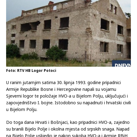
Foto: RTV HB Logor Potoci
U ranim jutarnjim satima 30. lipnja 1993. godine pripadnici
Armije Republike Bosne i Hercegovine napali su vojarnu
Sjeverni logor te položaje HVO-a u Bijelom Polju, uključujući i
zapovjedništvo I. bojne. Istodobno su napadnuti i hrvatski civili
u Bijelom Polju.
Do toga dana Hrvati i Bošnjaci, kao pripadnici HVO-a, zajedno
su branili Bijelo Polje i okolna mjesta od srpskih snaga. Napad
na Bijelo Polje uslijedio je nakon sukoba HVO-a i Armije RBiH