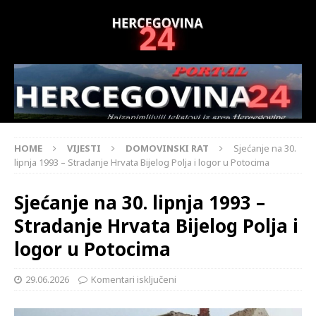
HOME
VIJESTI
DOMOVINSKI RAT
Sjećanje na 30.
lipnja 1993 – Stradanje Hrvata Bijelog Polja i logor u Potocima
Sjećanje na 30. lipnja 1993 –
Stradanje Hrvata Bijelog Polja i
logor u Potocima
29.06.2026
Komentari isključeni