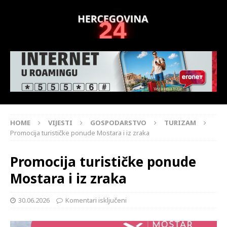
HOME
VIJESTI
GOSPODARSTVO
TURIZAM
Promocija turističke ponude Mostara i iz zraka
Promocija turističke ponude
Mostara i iz zraka
30.06.2026
Komentari isključeni