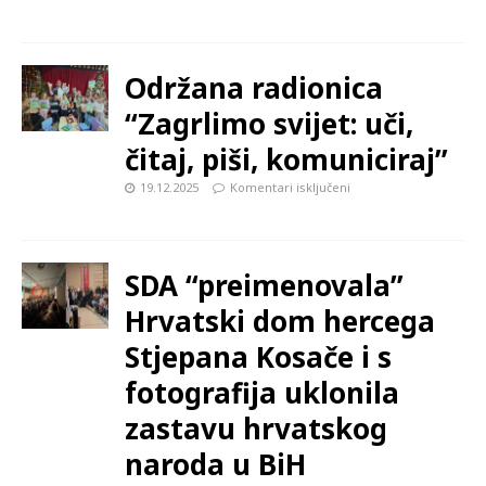
Održana radionica
“Zagrlimo svijet: uči,
čitaj, piši, komuniciraj”
19.12.2025
Komentari isključeni
SDA “preimenovala”
Hrvatski dom hercega
Stjepana Kosače i s
fotografija uklonila
zastavu hrvatskog
naroda u BiH