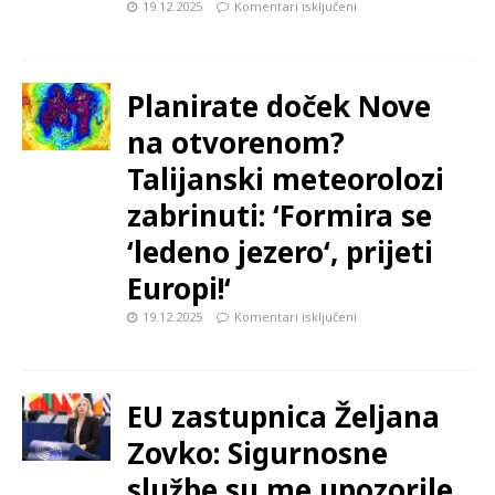
19.12.2025
Komentari isključeni
Planirate doček Nove
na otvorenom?
Talijanski meteorolozi
zabrinuti: ‘Formira se
‘ledeno jezero‘, prijeti
Europi!‘
19.12.2025
Komentari isključeni
EU zastupnica Željana
Zovko: Sigurnosne
službe su me upozorile