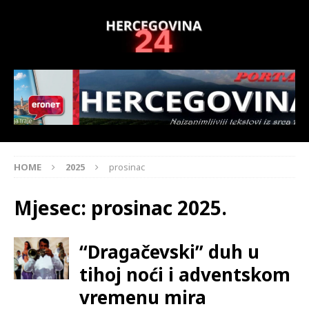
HOME
2025
prosinac
Mjesec:
prosinac 2025.
“Dragačevski” duh u
tihoj noći i adventskom
vremenu mira