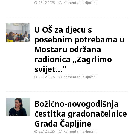
23.12.2025
Komentari isključeni
U OŠ za djecu s
posebnim potrebama u
Mostaru održana
radionica „Zagrlimo
svijet…“
22.12.2025
Komentari isključeni
Božićno-novogodišnja
čestitka gradonačelnice
Grada Čapljine
22.12.2025
Komentari isključeni