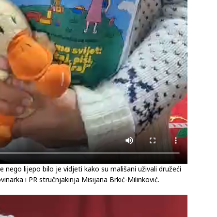
e nego lijepo bilo je vidjeti kako su mališani uživali družeći
ovinarka i PR stručnjakinja Misijana Brkić-Milinković.