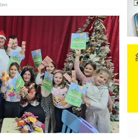
čeni
e: Vozači satima čekaju, dok se drugi ubacuju sa strane
VIJESTI
n, 29. srpnja 2018, preminuo je glazbeni genij Oliver Dragojević
čar o Oluji: Hrvati imaju što slaviti, dobili su ono što im povijesno