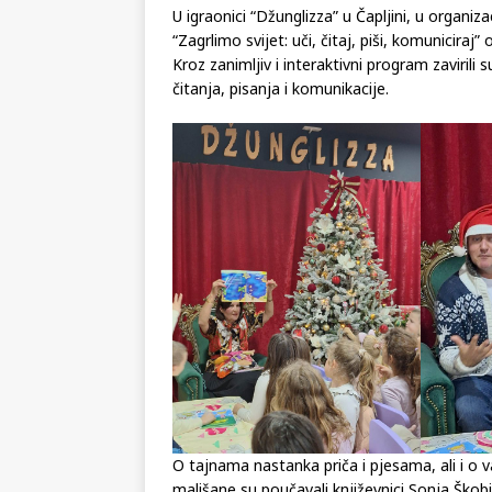
U igraonici “Džunglizza” u Čapljini, u organiz
“Zagrlimo svijet: uči, čitaj, piši, komuniciraj” 
Kroz zanimljiv i interaktivni program zavirili
čitanja, pisanja i komunikacije.
O tajnama nastanka priča i pjesama, ali i o va
mališane su poučavali književnici Sonja Škobić