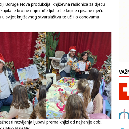
aciji Udruge Nova produkcija, književna radionica za djecu
okupila je brojne najmlađe ljubitelje knjige i pisane riječi.
 su u svijet književnog stvaralaštva te učili o osnovama
VAŽ
žnosti razvijanja ljubavi prema knjizi od najranije dobi,
 i Miro Naletilić.