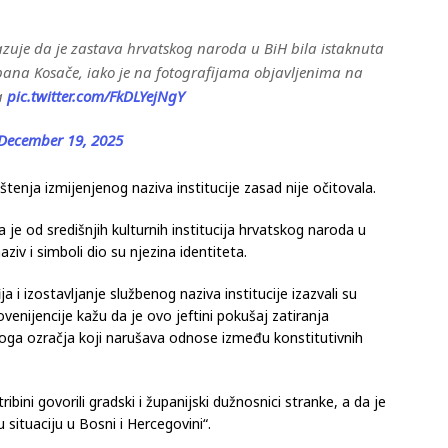
jenima tijekom događaja zastava je jasno vidljiva u
azuje da je zastava hrvatskog naroda u BiH bila istaknuta
ana Kosače, iako je na fotografijama objavljenima na
a
pic.twitter.com/FkDLYejNgY
December 19, 2025
štenja izmijenjenog naziva institucije zasad nije očitovala.
e od središnjih kulturnih institucija hrvatskog naroda u
ziv i simboli dio su njezina identiteta.
a i izostavljanje službenog naziva institucije izazvali su
rovenijencije kažu da je ovo jeftini pokušaj zatiranja
noga ozračja koji narušava odnose između konstitutivnih
bini govorili gradski i županijski dužnosnici stranke, a da je