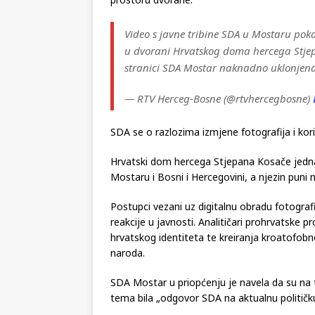
izvornim fotografijama i videozapisima sniml
prostoru dvorane.
Video s javne tribine SDA u Mostaru pok
u dvorani Hrvatskog doma hercega Stjep
stranici SDA Mostar naknadno uklonjen
— RTV Herceg-Bosne (@rtvhercegbosne)
SDA se o razlozima izmjene fotografija i kori
Hrvatski dom hercega Stjepana Kosače jedna j
Mostaru i Bosni i Hercegovini, a njezin puni na
Postupci vezani uz digitalnu obradu fotografij
reakcije u javnosti. Analitičari prohrvatske p
hrvatskog identiteta te kreiranja kroatofob
naroda.
SDA Mostar u priopćenju je navela da su na tri