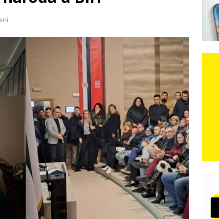
 naroda u BiH
e: Vozači satima čekaju, dok se drugi ubacuju sa strane
VIJESTI
eni
n, 29. srpnja 2018, preminuo je glazbeni genij Oliver Dragojević
čar o Oluji: Hrvati imaju što slaviti, dobili su ono što im povijesno