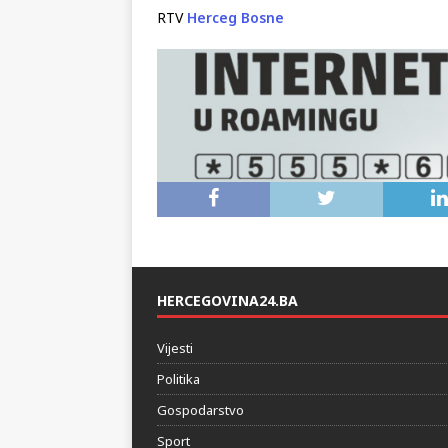
tema bila „odgovor SDA na aktualnu političku 
RTV
Herceg Bosne
HERCEGOVINA24.BA
Vijesti
Politika
Gospodarstvo