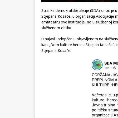
Stranka demokratske akcije (SDA) sinoć je 
Stjepana Kosače, u organizaciji Asocijacije 
amfiteatru ove institucije, no u službenoj k
službenom obliku.
U najavi i priopćenju objavljenom na služben
kao „Dom kulture herceg Stjepan Kosača“, iak
Stjepana Kosače.