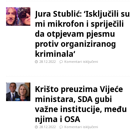
Jura Stublić: ‘Isključili su
mi mikrofon i spriječili
da otpjevam pjesmu
protiv organiziranog
kriminala‘
28.12.2022
Komentari isključeni
Krišto preuzima Vijeće
ministara, SDA gubi
važne institucije, među
njima i OSA
28.12.2022
Komentari isključeni