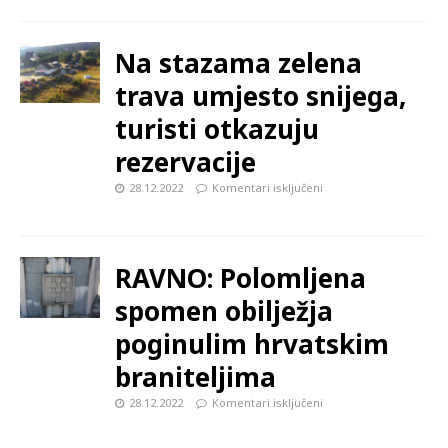
Na stazama zelena
trava umjesto snijega,
turisti otkazuju
rezervacije
28.12.2022
Komentari isključeni
RAVNO: Polomljena
spomen obilježja
poginulim hrvatskim
braniteljima
28.12.2022
Komentari isključeni