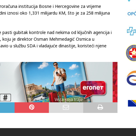
računa institucija Bosne i Hercegovine za vrijeme
ini iznosi oko 1,331 milijardu KM, što je za 258 milijuna
e pasti gubitak kontrole nad nekima od ključnih agencija i
SA-e, koju je direktor Osman Mehmedagić Osmica u
io u službu SDA i vladajuće dinastije, koristeći njene