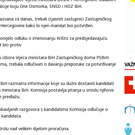
dsjedavajuće Vijeća ministara Bosne i Hercegovine odlukom
alicije koju čine Osmorka, SNSD i HDZ BiH.
 sazvana za danas, trebali izjasniti zastupnici Zastupničkog
Hercegovine kako bi njen mandat bio potvrđen.
donijelo odluku o imenovanju Krišto za predsjedavajuću
 bio protiv
mu izbora Vijeća ministara BiH Zastupničkog doma PSBiH.
oma, trebala odlučivati o davanju preporuke za potvrđivanje
VAŽ
 BiH razmatra informacije koje su dužni dostaviti kandidati
 ministara BiH. Komisija postavlja pitanja u smislu njihove
e predlažu.
obavljenih razgovora s kandidatima Komisija odlučuje o
 kandidata.
trolu nad velikim dijelom proračuna.