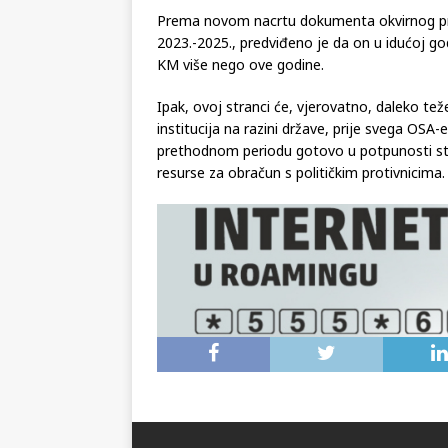
Prema novom nacrtu dokumenta okvirnog pro
2023.-2025., predviđeno je da on u idućoj god
KM više nego ove godine.
Ipak, ovoj stranci će, vjerovatno, daleko tež
institucija na razini države, prije svega O
prethodnom periodu gotovo u potpunosti stav
resurse za obračun s političkim protivnicima.