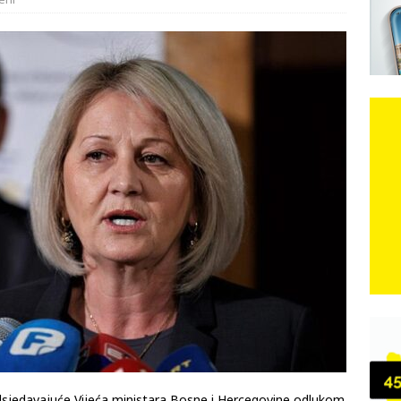
eni
e: Vozači satima čekaju, dok se drugi ubacuju sa strane
VIJESTI
n, 29. srpnja 2018, preminuo je glazbeni genij Oliver Dragojević
čar o Oluji: Hrvati imaju što slaviti, dobili su ono što im povijesno