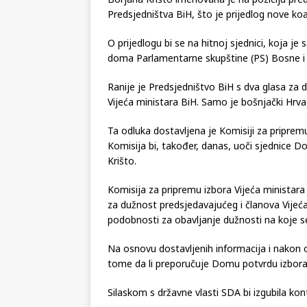
Borjana Krišto imenovana je na poziciju pre
Predsjedništva BiH, što je prijedlog nove ko
O prijedlogu bi se na hitnoj sjednici, koja je
doma Parlamentarne skupštine (PS) Bosne i 
Ranije je Predsjedništvo BiH s dva glasa za 
Vijeća ministara BiH. Samo je bošnjački Hrvat
Ta odluka dostavljena je Komisiji za pripre
Komisija bi, također, danas, uoči sjednice D
Krišto.
Komisija za pripremu izbora Vijeća ministara
za dužnost predsjedavajućeg i članova Vijeća
podobnosti za obavljanje dužnosti na koje s
Na osnovu dostavljenih informacija i nakon 
tome da li preporučuje Domu potvrdu izbora
Silaskom s državne vlasti SDA bi izgubila kon