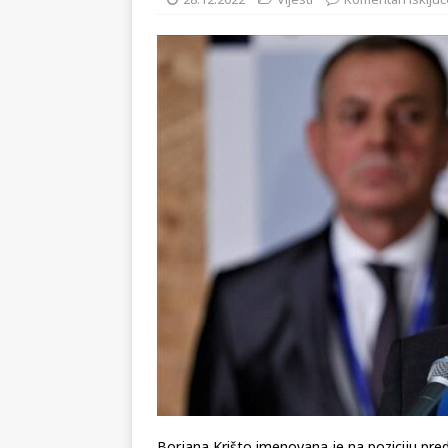
KRONIKA
28.12.2022
Vijesti
Komentari isključ
[ 02.08.2026 ]
GP Gabela Polj
[ 29.07.2026 ]
Na današnji da
(video)
KULTURA
[ 07.08.2026 ]
Srpski povjesni
pripada
REGIJA