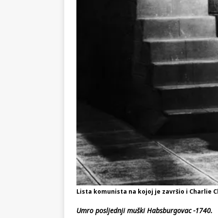
KRONIKA
[ 02.08.2026 ]
GP Gabela Polj
[ 29.07.2026 ]
Na današnji da
(video)
KULTURA
[ 07.08.2026 ]
Srpski povjesni
pripada
REGIJA
Lista komunista na kojoj je završio i Charlie 