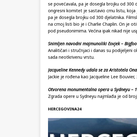
s komunistima. Kongresni komitet je sastavio
se povećavala, pa je dosegla brojku od 300 djel
ongresni komitet je sastavio crnu listu, koja
pa je dosegla brojku od 300 djelatnika. Filmsk
na crnoj listi bio je i Charlie Chaplin. On je o
pod pseudonimima. Većina ipak nikad nije us
Snimljen navodni majmunoliki čovjek – Bigfoo
Analitičari i stručnjaci i danas su podijeljeni 
sada neotkrivenu vrstu.
Jacqueline Kennedy udala se za Aristotela Ona
Jackie je rođena kao Jacqueline Lee Bouvier,
Otvorena monumentalna opera u Sydneyu – 1
Zgrada opere u Sydneyu najmlađa je od broj
HERCEGOVINA24