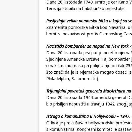
Umro posljednji muški Habsburgovac -1740.
Dana 20. listopada 1740. umro je car Karlo VI
Terezija stupila na habsburško prijestolje.
Posljednja velika pomorska bitka u kojoj su se 
Znamenita pomorska Bitka kod Navarina, u ko
borbi za nezavisnost protiv Osmanskog Cars
Nacistički bombarder za napad na New York -
Dana 20. listopada prvi put je poletio njema
Sjedinjene Američke Države. Taj bombarder j
i maksimalnu masu pri polijetanju od čak 75
što znači da je iz Njemačke mogao doseći i
Philadelphia, Baltimore itd)
Trijumfalni povratak generala MacArthura na 
Dana 20. listopada 1944. američki general Do
bio prisiljen napustiti u travnju 1942. zbog ja
Istraga o komunistima u Hollywoodu – 1947.
Odbor je preslušavao hollywoodske profesiona