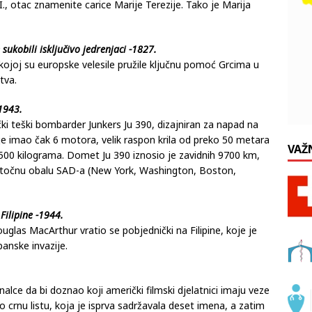
., otac znamenite carice Marije Terezije. Tako je Marija
sukobili isključivo jedrenjaci -1827.
joj su europske velesile pružile ključnu pomoć Grcima u
tva.
1943.
čki teški bombarder Junkers Ju 390, dizajniran za napad na
e imao čak 6 motora, velik raspon krila od preko 50 metara
VAŽ
.500 kilograma. Domet Ju 390 iznosio je zavidnih 9700 km,
stočnu obalu SAD-a (New York, Washington, Boston,
Filipine -1944.
uglas MacArthur vratio se pobjednički na Filipine, koje je
panske invazije.
lce da bi doznao koji američki filmski djelatnici imaju veze