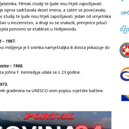
 crnu listu, koja je isprva sadržavala deset imena, a zatim
atnika. Filmski studiji te ljude nisu htjeli zapošljavati.
 je isprva sadržavala deset imena, a zatim se povećavala,
i studiji te ljude nisu htjeli zapošljavati. Jedan od umjetnika
tišao u inozemstvo, a drugi su se snalazili, primjerice pišući
pjela ponovno se etablirati u Hollywoodu.
t – 1967.
oko mišljenja je li snimka namještaljka ili doista prikazuje do
ssisa – 1968.
 za Johna F. Kennedyja udala se s 23 godine.
973.
nih građevina na UNESCO-vom popisu svjetske baštine.