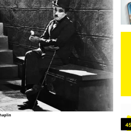
e: Vozači satima čekaju, dok se drugi ubacuju sa strane
VIJESTI
n, 29. srpnja 2018, preminuo je glazbeni genij Oliver Dragojević
čar o Oluji: Hrvati imaju što slaviti, dobili su ono što im povijesno
Chaplin