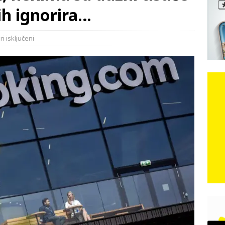
ih ignorira…
e: Vozači satima čekaju, dok se drugi ubacuju sa strane
VIJESTI
i isključeni
n, 29. srpnja 2018, preminuo je glazbeni genij Oliver Dragojević
čar o Oluji: Hrvati imaju što slaviti, dobili su ono što im povijesno