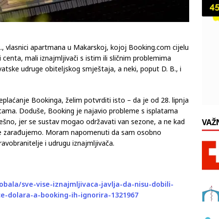
vlasnici apartmana u Makarskoj, kojoj Booking.com cijelu
 centa, mali iznajmljivači s istim ili sličnim problemima
rvatske udruge obiteljskog smještaja, a neki, poput D. B., i
ćanje Bookinga, želim potvrditi isto – da je od 28. lipnja
atama. Doduše, Booking je najavio probleme s isplatama
miješno, jer se sustav mogao održavati van sezone, a ne kad
VAŽ
jviše zarađujemo. Moram napomenuti da sam osobno
avobranitelje i udrugu iznajmljivača.
bala/sve-vise-iznajmljivaca-javlja-da-nisu-dobili-
e-dolara-a-booking-ih-ignorira-1321967