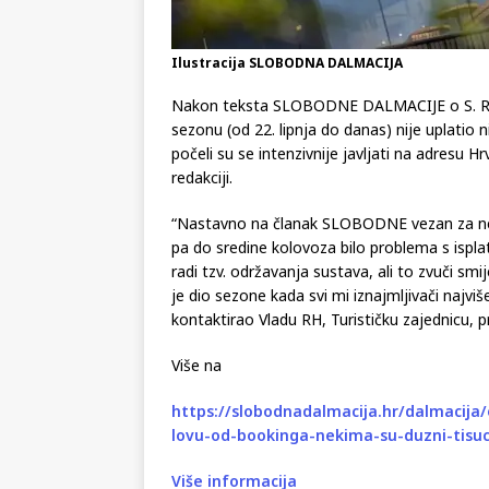
Ilustracija SLOBODNA DALMACIJA
Nakon teksta SLOBODNE DALMACIJE o S. R., 
sezonu (od 22. lipnja do danas) nije uplatio ni
počeli su se intenzivnije javljati na adresu H
redakciji.
“Nastavno na članak SLOBODNE vezan za nepla
pa do sredine kolovoza bilo problema s ispl
radi tzv. održavanja sustava, ali to zvuči s
je dio sezone kada svi mi iznajmljivači na
kontaktirao Vladu RH, Turističku zajednicu, pr
Više na
https://slobodnadalmacija.hr/dalmacija/o
lovu-od-bookinga-nekima-su-duzni-tisuc
Više informacija