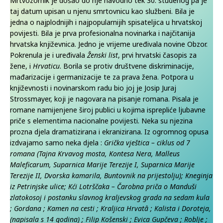
Mrtvozornik je došao do nje navodno tek 30. studenog pa je
taj datum upisan u njenu smrtovnicu kao službeni. Bila je
jedna o najplodnijih i najpopularnijih spisateljica u hrvatskoj
povijesti. Bila je prva profesionalna novinarka i najčitanija
hrvatska književnica. Jedno je vrijeme uređivala novine Obzor.
Pokrenula je i uređivala
Ženski list
, prvi hrvatski časopis za
žene, i
Hrvaticu
. Borila se protiv društvene diskriminacije,
mađarizacije i germanizacije te za prava žena. Potpora u
književnosti i novinarskom radu bio joj je Josip Juraj
Strossmayer, koji je nagovara na pisanje romana. Pisala je
romane namijenjene široj publici u kojima isprepliće ljubavne
priče s elementima nacionalne povijesti. Neka su njezina
prozna djela dramatizirana i ekranizirana. Iz ogromnog opusa
izdvajamo samo neka djela :
Grička vještica – ciklus od 7
romana (Tajna Krvavog mosta, Kontesa Nera, Malleus
Maleficarum, Suparnica Marije Terezije I, Suparnica Marije
Terezije II, Dvorska kamarila, Buntovnik na prijestolju); Kneginja
iz Petrinjske ulice; Kći Lotrščaka – Čarobna priča o Manduši
zlatokosoj i postanku slavnog kraljevskog grada na sedam kula
; Gordana ; Kamen na cesti ; Kraljica Hrvatâ ; Kalista i Doroteja,
(napisala s 14 godina) ; Filip Košenski ; Evica Gupčeva ; Roblje ;