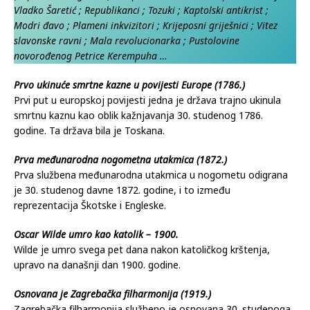
Vladko Šaretić ; Republikanci ; Tozuki ; Kaptolski antikrist ;
Modri đavo ; Plameni inkvizitori ; Krijeposni griješnici ; Vitez
slavonske ravni ; Mala revolucionarka ; Pustolovine
novorođenog Petrice Kerempuha …
Prvo ukinuće smrtne kazne u povijesti Europe (1786.)
Prvi put u europskoj povijesti jedna je država trajno ukinula
smrtnu kaznu kao oblik kažnjavanja 30. studenog 1786.
godine. Ta država bila je Toskana.
Prva međunarodna nogometna utakmica (1872.)
Prva službena međunarodna utakmica u nogometu odigrana
je 30. studenog davne 1872. godine, i to između
reprezentacija Škotske i Engleske.
Oscar Wilde umro kao katolik – 1900.
Wilde je umro svega pet dana nakon katoličkog krštenja,
upravo na današnji dan 1900. godine.
Osnovana je Zagrebačka filharmonija (1919.)
Zagrebačka filharmonija službeno je osnovana 30. studenoga