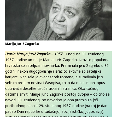
Marija Jurić Zagorka
Umrla Marija Jurić Zagorka – 1957.
U noći na 30. studenog
1957. godine umrla je Marija Jurić Zagorka, izrazito popularna
hrvatska spisateljica i novinarka. Preminula je u Zagrebu u 85.
godini, nakon dugogodišnje i izrazito aktivne spisateljske
karijere. Napisala je dvadesetak romana, a surađivala je s
velikim brojem novina i časopisa, tako da njen ukupni opus
obuhvaća desetke tisuća tiskanih stranica. Oko točnog
datuma smrti Marije Jurić Zagorke postoji dvojba – obično se
navodi 30. studenog, no navodno je ona preminula još
prethodnog dana – 29. studenog 1957. godine (na taj je dan
padao Dan republike u tadašnjoj socijalističkoj Jugoslaviji).