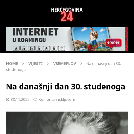
HOME
VIJESTI
VREMEPLOV
Na današnji dan 30.
studenoga
Na današnji dan 30. studenoga
30.11.2022
Komentari isključeni