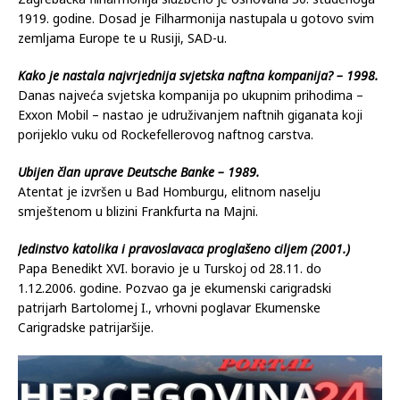
1919. godine. Dosad je Filharmonija nastupala u gotovo svim
zemljama Europe te u Rusiji, SAD-u.
Kako je nastala najvrjednija svjetska naftna kompanija? – 1998.
Danas najveća svjetska kompanija po ukupnim prihodima –
Exxon Mobil – nastao je udruživanjem naftnih giganata koji
porijeklo vuku od Rockefellerovog naftnog carstva.
Ubijen član uprave Deutsche Banke – 1989.
Atentat je izvršen u Bad Homburgu, elitnom naselju
smještenom u blizini Frankfurta na Majni.
Jedinstvo katolika i pravoslavaca proglašeno ciljem (2001.)
Papa Benedikt XVI. boravio je u Turskoj od 28.11. do
1.12.2006. godine. Pozvao ga je ekumenski carigradski
patrijarh Bartolomej I., vrhovni poglavar Ekumenske
Carigradske patrijaršije.