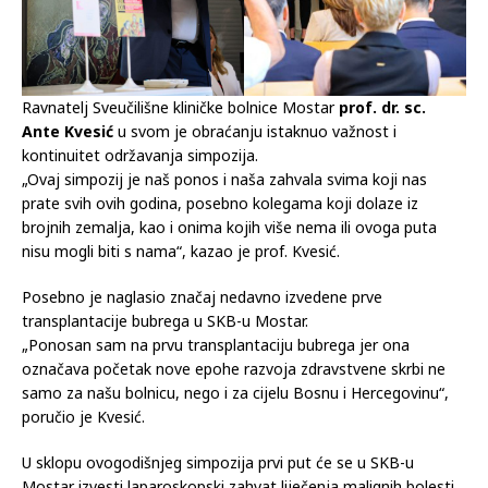
Ravnatelj Sveučilišne kliničke bolnice Mostar
prof. dr. sc.
Ante Kvesić
u svom je obraćanju istaknuo važnost i
kontinuitet održavanja simpozija.
„Ovaj simpozij je naš ponos i naša zahvala svima koji nas
prate svih ovih godina, posebno kolegama koji dolaze iz
brojnih zemalja, kao i onima kojih više nema ili ovoga puta
nisu mogli biti s nama“, kazao je prof. Kvesić.
Posebno je naglasio značaj nedavno izvedene prve
transplantacije bubrega u SKB-u Mostar.
„Ponosan sam na prvu transplantaciju bubrega jer ona
označava početak nove epohe razvoja zdravstvene skrbi ne
samo za našu bolnicu, nego i za cijelu Bosnu i Hercegovinu“,
poručio je Kvesić.
U sklopu ovogodišnjeg simpozija prvi put će se u SKB-u