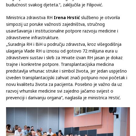
ulaganje u zdravstvo znači ulaganje u kvalitetu života i
budućnost svakog djeteta.“, zaključila je Filipović.
Ministrica zdravstva RH
Irena Hrstić
službeno je otvorila
simpozij uz poruke važnosti zajedništva, stručnog
usavršavanja i institucionalne potpore razvoju medicine i
zdravstvene infrastrukture.
„Suradnja RH i BiH u području zdravstva, kroz višegodišnja
ulaganja Vlade RH u iznosu od gotovo 72 milijuna eura u
zdravstveni sustav i skrb za Hrvate izvan RH jasan je dokaz
trajne i konkretne potpore. Transplantacijska medicina
predstavlja vrhunac struke i simbol života, jer jedan uspješno
izveden transplantacijski zahvat znači potpuno novi početak i
novu kvalitetu života za pacijenta. Posebno je važno da uz
razvoj vrhunske medicine svi zajedno jačamo svijest o
prevenciji i darivanju organa”, naglasila je ministrica Hrstić.