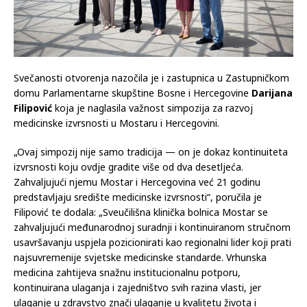
Svečanosti otvorenja nazočila je i zastupnica u Zastupničkom
domu Parlamentarne skupštine Bosne i Hercegovine
Darijana
Filipović
koja je naglasila važnost simpozija za razvoj
medicinske izvrsnosti u Mostaru i Hercegovini.
„Ovaj simpozij nije samo tradicija — on je dokaz kontinuiteta
izvrsnosti koju ovdje gradite više od dva desetljeća.
Zahvaljujući njemu Mostar i Hercegovina već 21 godinu
predstavljaju središte medicinske izvrsnosti“, poručila je
Filipović te dodala: „Sveučilišna klinička bolnica Mostar se
zahvaljujući međunarodnoj suradnji i kontinuiranom stručnom
usavršavanju uspjela pozicionirati kao regionalni lider koji prati
najsuvremenije svjetske medicinske standarde. Vrhunska
medicina zahtijeva snažnu institucionalnu potporu,
kontinuirana ulaganja i zajedništvo svih razina vlasti, jer