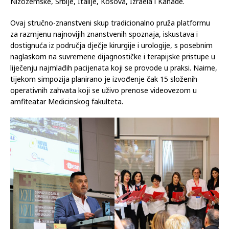
Nizozemske, Srbije, Italije, Kosova, Izraela i Kanade.
Ovaj stručno-znanstveni skup tradicionalno pruža platformu
za razmjenu najnovijih znanstvenih spoznaja, iskustava i
dostignuća iz područja dječje kirurgije i urologije, s posebnim
naglaskom na suvremene dijagnostičke i terapijske pristupe u
liječenju najmlađih pacijenata koji se provode u praksi. Naime,
tijekom simpozija planirano je izvođenje čak 15 složenih
operativnih zahvata koji se uživo prenose videovezom u
amfiteatar Medicinskog fakulteta.