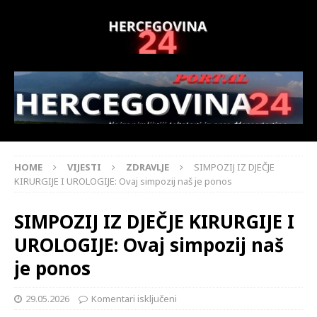
HOME
VIJESTI
ZDRAVLJE
SIMPOZIJ IZ DJEČJE
KIRURGIJE I UROLOGIJE: Ovaj simpozij naš je ponos
SIMPOZIJ IZ DJEČJE KIRURGIJE I
UROLOGIJE: Ovaj simpozij naš
je ponos
29.05.2026
Komentari isključeni