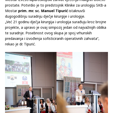
Mostar izvesti laparoskopski zahvat liječenja malignih bolesti
prostate. Potvrdio je to predstojnik Klinike za urologiju SKB-a
Mostar
prim. mr. sc. Manuel Tipurić
istaknuvši
dugogodišnju suradnju dječje kirurgije i urologije.
„Već 21 godinu dječja kirurgija i urologija surađuju kroz brojne
projekte, a upravo je ovaj simpozij jedan od najvažnijih oblika
te suradnje. Posebnost ovog skupa je spoj vrhunskih
predavanja i izvođenja sofisticiranih operativnih zahvata“,
rekao je dr. Tipurić.