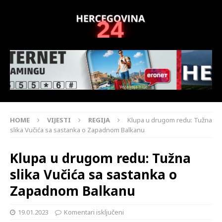
HOME
VIJESTI
REGIJA
Klupa u drugom redu: Tužna
slika Vučića sa sastanka o Zapadnom Balkanu
Klupa u drugom redu: Tužna
slika Vučića sa sastanka o
Zapadnom Balkanu
19.01.2023
Komentari isključeni