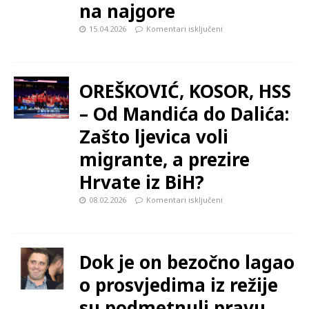
na najgore
15.04.2026
Komentari isključeni
OREŠKOVIĆ, KOSOR, HSS
– Od Mandića do Dalića:
Zašto ljevica voli
migrante, a prezire
Hrvate iz BiH?
08.02.2026
Komentari isključeni
Dok je on bezočno lagao
o prosvjedima iz režije
su podmetnuli pravu