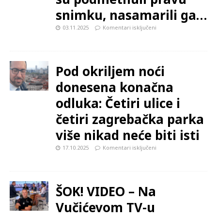
snimku, nasamarili ga…
03.11.2025
Komentari isključeni
Pod okriljem noći
donesena konačna
odluka: Četiri ulice i
četiri zagrebačka parka
više nikad neće biti isti
17.10.2025
Komentari isključeni
ŠOK! VIDEO – Na
Vučićevom TV-u