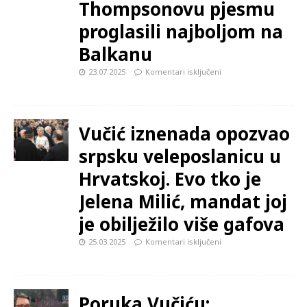
Thompsonovu pjesmu
proglasili najboljom na
Balkanu
23.07.2025
Komentari isključeni
Vučić iznenada opozvao
srpsku veleposlanicu u
Hrvatskoj. Evo tko je
Jelena Milić, mandat joj
je obilježilo više gafova
25.03.2025
Komentari isključeni
Poruka Vučiću: