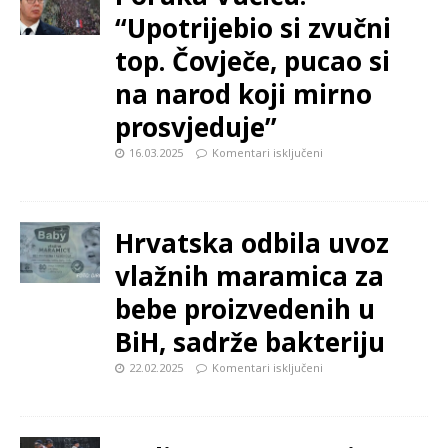
“Upotrijebio si zvučni
top. Čovječe, pucao si
na narod koji mirno
prosvjeduje”
16.03.2025
Komentari isključeni
Hrvatska odbila uvoz
vlažnih maramica za
bebe proizvedenih u
BiH, sadrže bakteriju
22.02.2025
Komentari isključeni