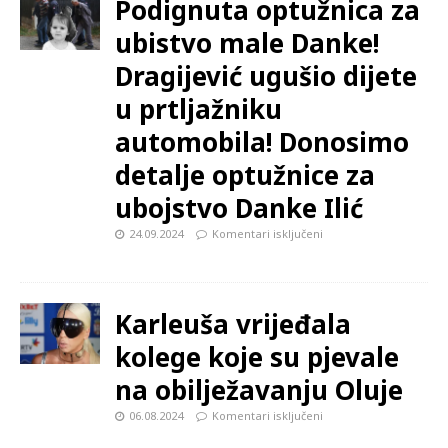
Podignuta optužnica za
ubistvo male Danke!
Dragijević ugušio dijete
u prtljažniku
automobila! Donosimo
detalje optužnice za
ubojstvo Danke Ilić
24.09.2024
Komentari isključeni
Karleuša vrijeđala
kolege koje su pjevale
na obilježavanju Oluje
06.08.2024
Komentari isključeni