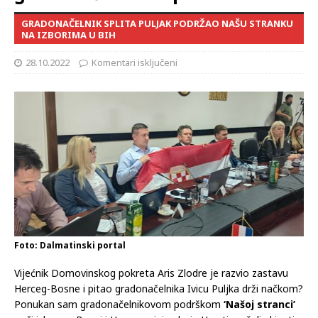
GRADONAČELNIK SPLITA PULJAK PODRŽAO NAŠU STRANKU
NA IZBORIMA U BIH
28.10.2022
Komentari isključeni
Foto: Dalmatinski portal
Vijećnik Domovinskog pokreta Aris Zlodre je razvio zastavu
Herceg-Bosne i pitao gradonačelnika Ivicu Puljka drži načkom?
Ponukan sam gradonačelnikovom podrškom
‘Našoj stranci’