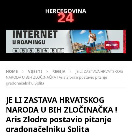
HOME
VIJESTI
REGIJA
JE LI ZASTAVA HRVATSKOG
NARODA U BIH ZLOČINAČKA ! Aris Zlodre postavio pitanje
gradonačelniku Splita
JE LI ZASTAVA HRVATSKOG
NARODA U BIH ZLOČINAČKA !
Aris Zlodre postavio pitanje
gradonačelniku Splita