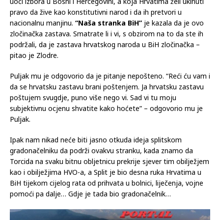
uoči izbora u Bosni i Hercegovini, a koja Hrvatima želi ukinuti
pravo da žive kao konstitutivni narod i da ih pretvori u
nacionalnu manjinu.
“Naša stranka BiH”
je kazala da je ovo
zločinačka zastava. Smatrate li i vi, s obzirom na to da ste ih
podržali, da je zastava hrvatskog naroda u BiH zločinačka –
pitao je Zlodre.
Puljak mu je odgovorio da je pitanje nepošteno. “Reći ću vam i
da se hrvatsku zastavu brani poštenjem. Ja hrvatsku zastavu
poštujem svugdje, puno više nego vi. Sad vi tu moju
subjektivnu ocjenu shvatite kako hoćete” – odgovorio mu je
Puljak.
Ipak nam nikad neće biti jasno otkuda ideja splitskom
gradonačelniku da podrži ovakvu stranku, kada znamo da
Torcida na svaku bitnu obljetnicu prekrije sjever tim obilježjem
kao i obilježjima HVO-a, a Split je bio desna ruka Hrvatima u
BiH tijekom cijelog rata od prihvata u bolnici, liječenja, vojne
pomoći pa dalje… Gdje je tada bio gradonačelnik…