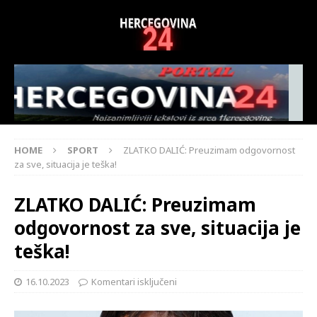
HOME
SPORT
ZLATKO DALIĆ: Preuzimam odgovornost
za sve, situacija je teška!
ZLATKO DALIĆ: Preuzimam
odgovornost za sve, situacija je
teška!
16.10.2023
Komentari isključeni