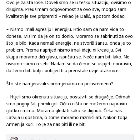
Ovo je zaista loše. Doveli smo se u tešku situaciju, ovisimo o
drugima. Preuzimam odgovornost za ovo sve, mogao sam
kvalitetnije sve pripremiti – rekao je Dalić, a potom dodao:
– Nismo imali agresiju i energiju. Htio sam da nam Vida to
donese. Mislim da je on to donio. Moramo se zabrinuti za ovo
što je bilo. Kada nemaš energije, ne stvoriš šansu, onda je to
problem. Prema naprijed nismo imali ideju ni kreaciju. Svi
skupa moramo dići glavu, ispričati se. Neće nam biti lako. Ne
ovisimo samo o sebi. Nadam se da ćemo se uspjeti oporaviti,
da ćemo biti bolji i pobijediti u preostale dvije utakmice.
Što ste namjeravali s promjenama na poluvremenu?
– Htjeli smo okrenuti situaciju, postaviti se drugačije. Odmah
smo pogriješili, primili gol. Očito ništa ne možemo napraviti
glatko i mirno. Moramo gledati kako se dignuti. Čeka nas
Latvija u gostima, o tome moramo razmišljati. Nakon toga
Armenija kući. To je za nas biti ili ne biti.