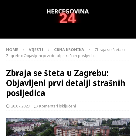
HOME
VIJESTI
CRNA KRONIKA
Zbraja se šteta u
Zagrebu: Objavljeni prvi detalji strašnih posljedica
Zbraja se šteta u Zagrebu:
Objavljeni prvi detalji strašnih
posljedica
20.07.2023
Komentari isključeni