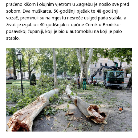
Olujno nevrijeme koje je u srijedu popodne pogodilo
kontinentalnu Hrvatsku odnijelo je dva života u Zagrebu i
jedan u Slavoniji, u glavnom gradu Hrvatske više je desetaka
ozlijeđenih osoba, a materijalna šteta je velika. Nevrijeme
praćeno kišom i olujnim vjetrom u Zagrebu je nosilo sve pred
sobom. Dva muškarca, 50-godišnji pješak te 48-godišnji
vozač, preminuli su na mjestu nesreće uslijed pada stabla, a
život je izgubio i 40-godišnjak iz općine Cernik u Brodsko-
posavskoj županiji, koji je bio u automobilu na koji je palo
stablo.