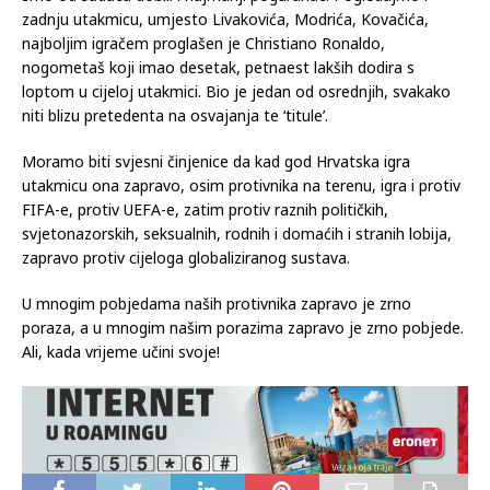
zadnju utakmicu, umjesto Livakovića, Modrića, Kovačića,
najboljim igračem proglašen je Christiano Ronaldo,
nogometaš koji imao desetak, petnaest lakših dodira s
loptom u cijeloj utakmici. Bio je jedan od osrednjih, svakako
niti blizu pretedenta na osvajanja te ‘titule’.
Moramo biti svjesni činjenice da kad god Hrvatska igra
utakmicu ona zapravo, osim protivnika na terenu, igra i protiv
FIFA-e, protiv UEFA-e, zatim protiv raznih političkih,
svjetonazorskih, seksualnih, rodnih i domaćih i stranih lobija,
zapravo protiv cijeloga globaliziranog sustava.
U mnogim pobjedama naših protivnika zapravo je zrno
poraza, a u mnogim našim porazima zapravo je zrno pobjede.
Ali, kada vrijeme učini svoje!