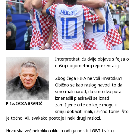
Interpretirati ću dvije objave s fejsa o
našoj nogometnoj reprezentaciji.
Zbog čega FIFA ne voli Hrvatsku?!
Obično se kao razlog navodi to da
smo mali narod, da smo dva puta
iznenadili plasiravši se iznad
Piše: IVICA GRANIĆ
zamišljene crte do koje mogu ili
smiju dobaciti mali, i slično tome. Što
je točno! Ali, svakako postoje i neki drugi razlozi.
Hrvatska već nekoliko ciklusa odbija nositi LGBT traku i