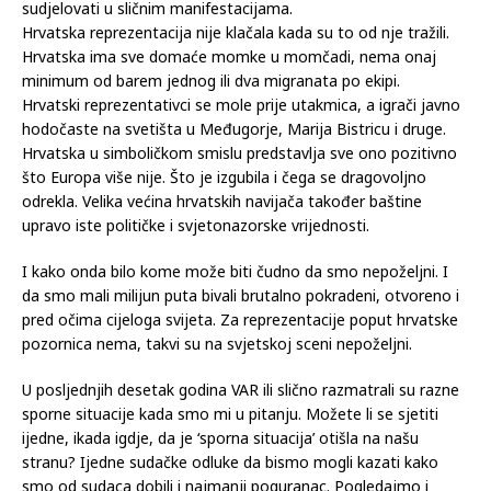
sudjelovati u sličnim manifestacijama.
Hrvatska reprezentacija nije klačala kada su to od nje tražili.
Hrvatska ima sve domaće momke u momčadi, nema onaj
minimum od barem jednog ili dva migranata po ekipi.
Hrvatski reprezentativci se mole prije utakmica, a igrači javno
hodočaste na svetišta u Međugorje, Marija Bistricu i druge.
Hrvatska u simboličkom smislu predstavlja sve ono pozitivno
što Europa više nije. Što je izgubila i čega se dragovoljno
odrekla. Velika većina hrvatskih navijača također baštine
upravo iste političke i svjetonazorske vrijednosti.
I kako onda bilo kome može biti čudno da smo nepoželjni. I
da smo mali milijun puta bivali brutalno pokradeni, otvoreno i
pred očima cijeloga svijeta. Za reprezentacije poput hrvatske
pozornica nema, takvi su na svjetskoj sceni nepoželjni.
U posljednjih desetak godina VAR ili slično razmatrali su razne
sporne situacije kada smo mi u pitanju. Možete li se sjetiti
ijedne, ikada igdje, da je ‘sporna situacija’ otišla na našu
stranu? Ijedne sudačke odluke da bismo mogli kazati kako
smo od sudaca dobili i najmanji poguranac. Pogledajmo i