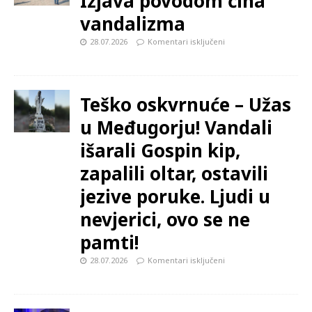
Izjava povodom čina
vandalizma
28.07.2026
Komentari isključeni
Teško oskvrnuće – Užas
u Međugorju! Vandali
išarali Gospin kip,
zapalili oltar, ostavili
jezive poruke. Ljudi u
nevjerici, ovo se ne
pamti!
28.07.2026
Komentari isključeni