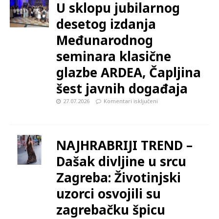
U sklopu jubilarnog
desetog izdanja
Međunarodnog
seminara klasične
glazbe ARDEA, Čapljina
šest javnih događaja
27.07.2026
Komentari isključeni
NAJHRABRIJI TREND –
Dašak divljine u srcu
Zagreba: Životinjski
uzorci osvojili su
zagrebačku špicu