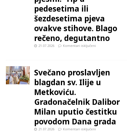
pedesetima ili
šezdesetima pjeva
ovakve stihove. Blago
rečeno, degutantno
21.07.2026
Komentari isključeni
Svečano proslavljen
blagdan sv. Ilije u
Metkoviću.
Gradonačelnik Dalibor
Milan uputio čestitku
povodom Dana grada
21.07.2026
Komentari isključeni