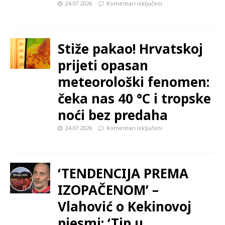
24.07.2026
Komentari isključeni
Stiže pakao! Hrvatskoj
prijeti opasan
meteorološki fenomen:
čeka nas 40 °C i tropske
noći bez predaha
24.07.2026
Komentari isključeni
‘TENDENCIJA PREMA
IZOPAČENOM’ –
Vlahović o Kekinovoj
pjesmi: ‘Tip u