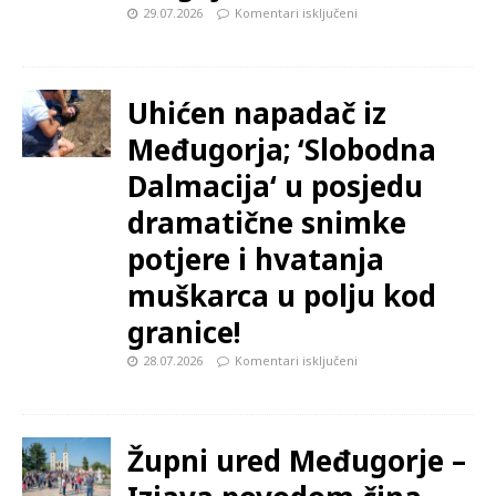
29.07.2026
Komentari isključeni
Uhićen napadač iz
Međugorja; ‘Slobodna
Dalmacija‘ u posjedu
dramatične snimke
potjere i hvatanja
muškarca u polju kod
granice!
28.07.2026
Komentari isključeni
Župni ured Međugorje –