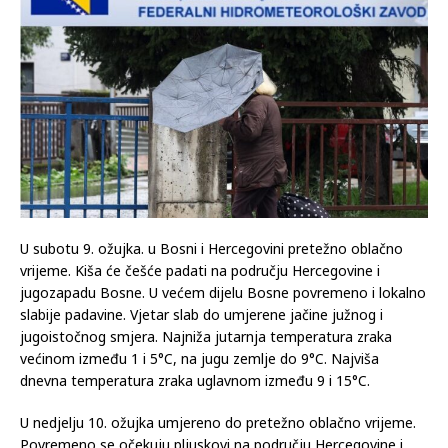
U subotu 9. ožujka. u Bosni i Hercegovini pretežno oblačno
vrijeme. Kiša će češće padati na području Hercegovine i
jugozapadu Bosne. U većem dijelu Bosne povremeno i lokalno
slabije padavine. Vjetar slab do umjerene jačine južnog i
jugoistočnog smjera. Najniža jutarnja temperatura zraka
većinom između 1 i 5°C, na jugu zemlje do 9°C. Najviša
dnevna temperatura zraka uglavnom između 9 i 15°C.
U nedjelju 10. ožujka umjereno do pretežno oblačno vrijeme.
Povremeno se očekuju pljuskovi na području Hercegovine i