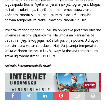
jugozapadu Bosne. Vjetar umjeren i jak južnog smjera. Mogući
su i olujni udari juga. Najniža jutarnja temperatura zraka
većinom između 5 i 9°C, na jugu zemlje do 12°C. Najviša
dnevna temperatura zraka uglavnom između 12 i 18°C.
Početak radnog tjedna 11. ožujka obilježava pretežno oblačno
vrijeme sa kišom i pljuskovima. Na vrhovima planinama će
padati i snijeg. Jakog juga može biti još prije podne. U drugoj
polovini dana vjetar će oslabiti. Najniža jutarnja temperatura
zraka većinom između 6 i 12°C. Najviša dnevna temperatura
zraka uglavnom između 11 i 16°C.
Federalni hidrometeorološki zavod