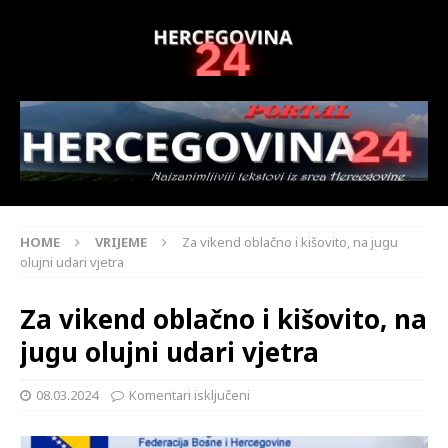
HOME
VRIJEME
Za vikend oblačno i kišovito, na jugu
olujni udari vjetra
Za vikend oblačno i kišovito, na
jugu olujni udari vjetra
08.03.2024
Komentari isključeni