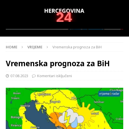
HOME
VRIJEME
Vremenska prognoza za BiH
Vremenska prognoza za BiH
07.08.2023
Komentari isključeni