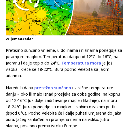
vrijeme&radar
Pretežno sunčano vrijeme, u dolinama i nizinama ponegdje sa
jutarnjom maglom. Temperatura danju od 12°C do 16°C, na
Jadranu i dalje toplo do 24°C.
Temperatura mora
je još
visoka i kreće se 18-22°C. Bura podno Velebita sa jakim
udarima.
Narednih dana
pretežno sunčano
uz slične temperature
danju – oko ili malo iznad prosjeka za doba godine, na kopnu
od 12-16°C (uz dulje zadržavanje magle i hladnije), na moru
18-24°C. Jutra ponegdje sa maglom i slabim mrazom pri tlu