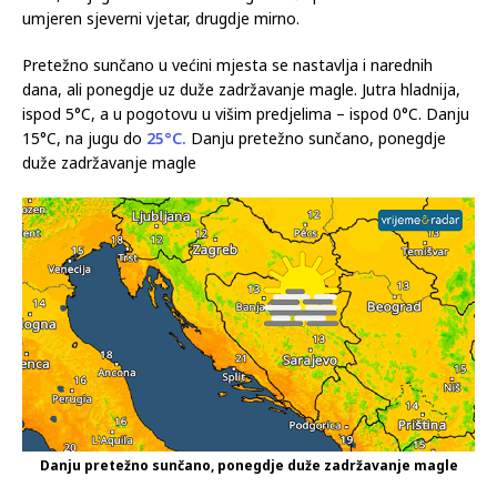
U ponedjeljak sunčano u većini mjesta, ujutro ponegdje magla
i niska oblačnost. Temperatura u najtoplijem dijelu dana 12-
18°C, na jugu do 24°C. U Hercegovini će puhati slab do
umjeren sjeverni vjetar, drugdje mirno.
Pretežno sunčano u većini mjesta se nastavlja i narednih
dana, ali ponegdje uz duže zadržavanje magle. Jutra hladnija,
ispod 5°C, a u pogotovu u višim predjelima – ispod 0°C. Danju
15°C, na jugu do
25°C.
Danju pretežno sunčano, ponegdje
duže zadržavanje magle