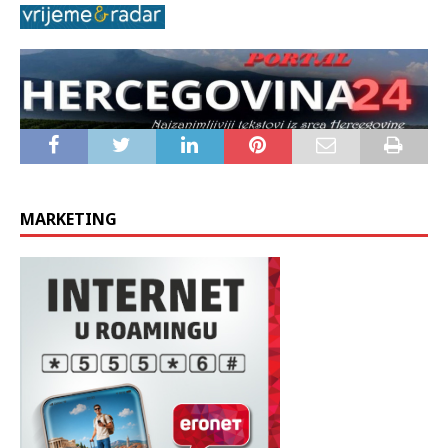
Danju pretežno sunčano, ponegdje duže zadržavanje magle
MARKETING