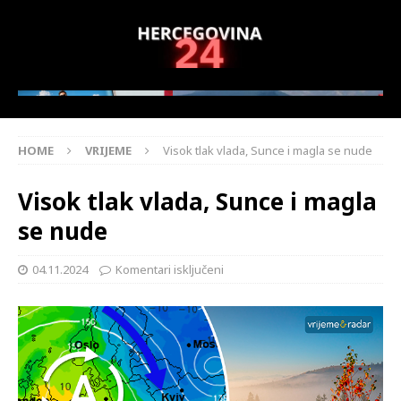
HOME
VRIJEME
Visok tlak vlada, Sunce i magla se nude
Visok tlak vlada, Sunce i magla
se nude
04.11.2024
Komentari isključeni