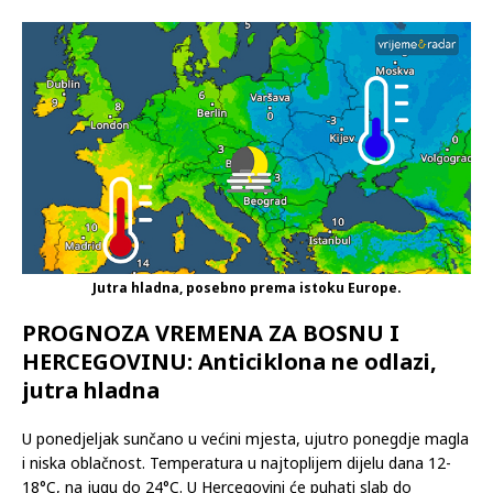
(ispod 0°C). Podno Velebita će i dalje puhati umjerena do jaka
bura. Jačeg zahlađenja i promjena nema na vidiku.
Jutra
hladna, posebno prema istoku Europe.
Jutra hladna, posebno prema istoku Europe.
PROGNOZA VREMENA ZA BOSNU I
HERCEGOVINU: Anticiklona ne odlazi,
jutra hladna