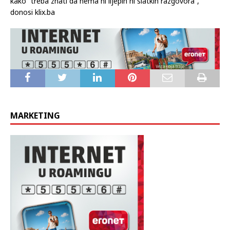
kako “treba znati da nema ni lijepih ni slatkih razgovora”,
donosi klix.ba
MARKETING