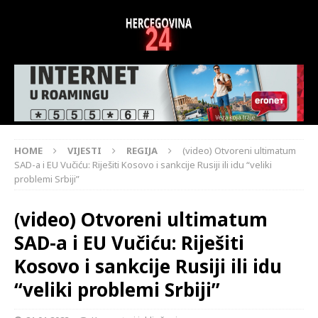
HOME
VIJESTI
REGIJA
(video) Otvoreni ultimatum
SAD-a i EU Vučiću: Riješiti Kosovo i sankcije Rusiji ili idu “veliki
problemi Srbiji”
(video) Otvoreni ultimatum
SAD-a i EU Vučiću: Riješiti
Kosovo i sankcije Rusiji ili idu
“veliki problemi Srbiji”