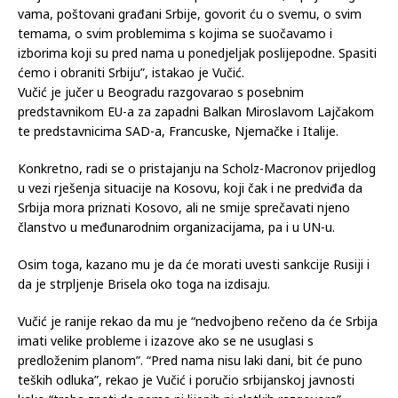
vama, poštovani građani Srbije, govorit ću o svemu, o svim
temama, o svim problemima s kojima se suočavamo i
izborima koji su pred nama u ponedjeljak poslijepodne. Spasiti
ćemo i obraniti Srbiju”, istakao je Vučić.
Vučić je jučer u Beogradu razgovarao s posebnim
predstavnikom EU-a za zapadni Balkan Miroslavom Lajčakom
te predstavnicima SAD-a, Francuske, Njemačke i Italije.
Konkretno, radi se o pristajanju na Scholz-Macronov prijedlog
u vezi rješenja situacije na Kosovu, koji čak i ne predviđa da
Srbija mora priznati Kosovo, ali ne smije sprečavati njeno
članstvo u međunarodnim organizacijama, pa i u UN-u.
Osim toga, kazano mu je da će morati uvesti sankcije Rusiji i
da je strpljenje Brisela oko toga na izdisaju.
Vučić je ranije rekao da mu je “nedvojbeno rečeno da će Srbija
imati velike probleme i izazove ako se ne usuglasi s
predloženim planom”. “Pred nama nisu laki dani, bit će puno
teških odluka”, rekao je Vučić i poručio srbijanskoj javnosti