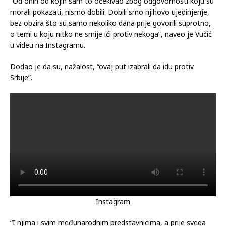
“Od onih od kojih sam to očekivao zbog odgovornosti koju su
morali pokazati, nismo dobili. Dobili smo njihovo ujedinjenje,
bez obzira što su samo nekoliko dana prije govorili suprotno,
o temi u koju nitko ne smije ići protiv nekoga”, naveo je Vučić
u videu na Instagramu.
Dodao je da su, nažalost, “ovaj put izabrali da idu protiv
Srbije”.
Instagram
“I njima i svim međunarodnim predstavnicima, a prije svega