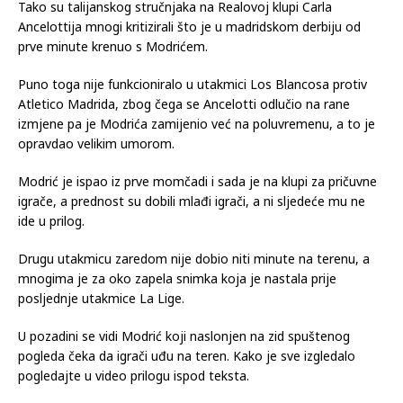
Tako su talijanskog stručnjaka na Realovoj klupi Carla
Ancelottija mnogi kritizirali što je u madridskom derbiju od
prve minute krenuo s Modrićem.
Puno toga nije funkcioniralo u utakmici Los Blancosa protiv
Atletico Madrida, zbog čega se Ancelotti odlučio na rane
izmjene pa je Modrića zamijenio već na poluvremenu, a to je
opravdao velikim umorom.
Modrić je ispao iz prve momčadi i sada je na klupi za pričuvne
igrače, a prednost su dobili mlađi igrači, a ni sljedeće mu ne
ide u prilog.
Drugu utakmicu zaredom nije dobio niti minute na terenu, a
mnogima je za oko zapela snimka koja je nastala prije
posljednje utakmice La Lige.
U pozadini se vidi Modrić koji naslonjen na zid spuštenog
pogleda čeka da igrači uđu na teren. Kako je sve izgledalo
pogledajte u video prilogu ispod teksta.