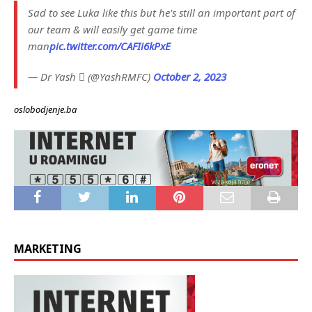
Sad to see Luka like this but he's still an important part of
our team & will easily get game time
man
pic.twitter.com/CAFIi6kPxE
— Dr Yash  (@YashRMFC)
October 2, 2023
oslobodjenje.ba
MARKETING