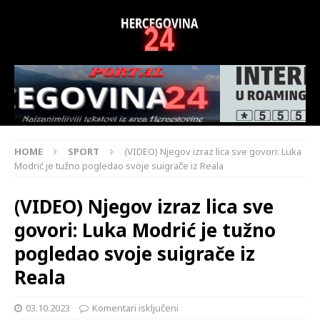
HOME
SPORT
(VIDEO) Njegov izraz lica sve govori: Luka
Modrić je tužno pogledao svoje suigrače iz Reala
(VIDEO) Njegov izraz lica sve
govori: Luka Modrić je tužno
pogledao svoje suigrače iz
Reala
03.10.2023
Komentari isključeni