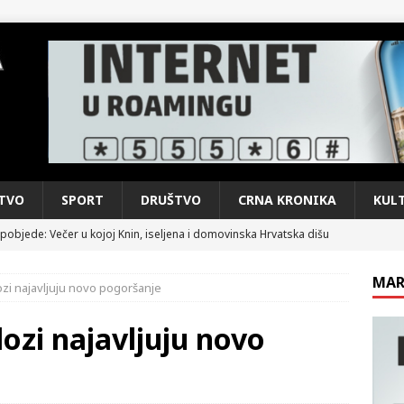
TVO
SPORT
DRUŠTVO
CRNA KRONIKA
KUL
pobjede: Večer u kojoj Knin, iseljena i domovinska Hrvatska dišu
DOMOVINSKI RAT
MAR
ozi najavljuju novo pogoršanje
d iz sažetka dnevnih događaja za protekli vikend
CRNA
lozi najavljuju novo
e: Vozači satima čekaju, dok se drugi ubacuju sa strane
VIJESTI
n, 29. srpnja 2018, preminuo je glazbeni genij Oliver Dragojević