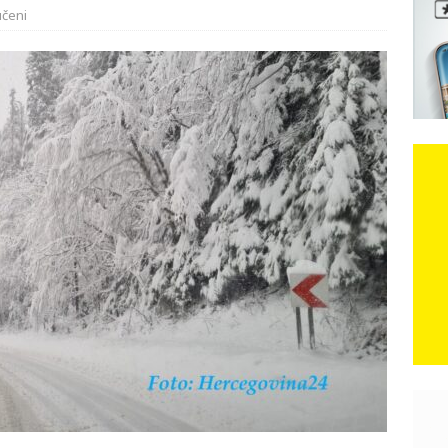
učeni
 iz Međugorja; ‘Slobodna Dalmacija‘ u posjedu dramatične
karca u polju kod granice!
CRNA KRONIKA
kog vala. Svježije u petak. Negdje stižu i pljuskovi.
VRIJEME
e je donijelo slobodu: Neizbrisiva uloga HVO-a i Hrvata iz BiH u
SKI RAT