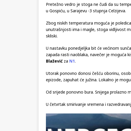
Pretežno vedro je stoga ne čudi da su tempe
u Gospiću, u Sarajevu -3 stupnja Celzijeva.
Zbog niskih temperatura moguća je poledica
unutrašnjosti ima i magle, stoga vidljivost m
skliski.
U nastavku ponedjeljka bit će većinom sunča
zapada rasti naoblaka, navečer je moguća ki
Blažević
za
N1
.
Utorak ponovno donosi češću oborinu, osobi
epizode, zapuhat će južina. Lokalno je moguća
Od srijede ponovno bura. Snijega prolazno mo
U četvrtak smirivanje vremena i razvedravanj