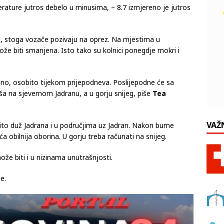
rature jutros debelo u minusima, – 8.7 izmjereno je jutros
, stoga vozače pozivaju na oprez. Na mjestima u
ože biti smanjena. Isto tako su kolnici ponegdje mokri i
no, osobito tijekom prijepodneva. Poslijepodne će sa
ša na sjevernom Jadranu, a u gorju snijeg, piše
Tea
VAŽ
to duž Jadrana i u područjima uz Jadran. Nakon burne
 obilnija oborina. U gorju treba računati na snijeg.
že biti i u nizinama unutrašnjosti.
e.