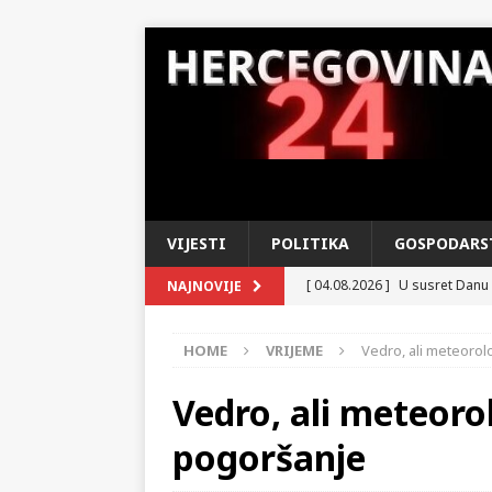
VIJESTI
POLITIKA
GOSPODARS
[ 04.08.2026 ]
U susret Danu 
NAJNOVIJE
u tihom ponosu i iščekivanju
HOME
VRIJEME
Vedro, ali meteorol
[ 03.08.2026 ]
MUP HNŽ – Izvo
KRONIKA
Vedro, ali meteoro
[ 02.08.2026 ]
GP Gabela Polj
pogoršanje
[ 29.07.2026 ]
Na današnji da