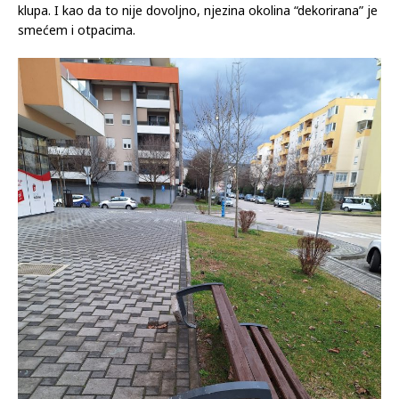
Naime, na uređenom nogostupu, između trgovina Konzum i
CM, iz postolja, točnije betona, divljački je “iskrčena” nova
klupa. I kao da to nije dovoljno, njezina okolina “dekorirana” je
smećem i otpacima.