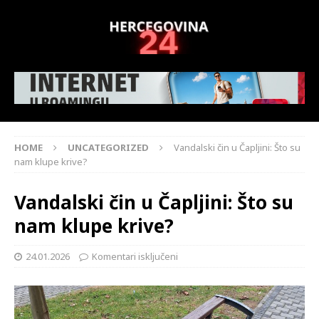
HOME
UNCATEGORIZED
Vandalski čin u Čapljini: Što su
nam klupe krive?
Vandalski čin u Čapljini: Što su
nam klupe krive?
24.01.2026
Komentari isključeni