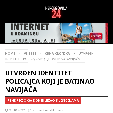
HOME
VIJESTI
CRNA KRONIKA
UTVRĐEN
IDENTITET POLICAJCA KOJI JE BATINAO NAVIJAČA
UTVRĐEN IDENTITET
POLICAJCA KOJI JE BATINAO
NAVIJAČA
PENDREČIO GA DOK JE LEŽAO S LISIČINAMA
25.10.2022
Komentari isključeni