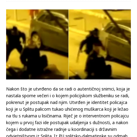
Nakon što je utvrđeno da se radi o autentičnoj snimci, koja je
nastala sporne večeri i o kojem policijskom službeniku se radi,
pokrenut je postupak nad njim. Utvrđen je identitet policajca
koji je u Splitu palicom tukao uhićenog muškarca koji je ležao
na tlu s rukama u lisičinama. Riječ je o interventnom policajcu
kojem u prvoj fazi ide postupak udaljenja s dužnosti, a nakon
čega i dodatne istražne radnje u koordinaciji s državnim
odvjetništvom iz Splita. Iz PU splitsko-dalmatinske su odmah