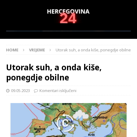
HOME
VRIJEME
Utorak suh, a onda kiše, ponegdje obilne
Utorak suh, a onda kiše,
ponegdje obilne
09.05.2023
Komentari isključeni