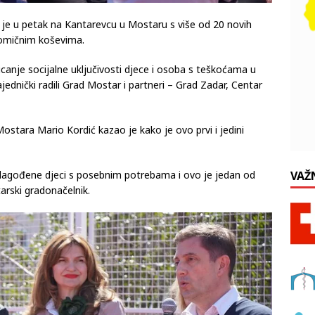
ren je u petak na Kantarevcu u Mostaru s više od 20 novih
pomičnim koševima.
anje socijalne uključivosti djece i osoba s teškoćama u
jednički radili Grad Mostar i partneri – Grad Zadar, Centar
ostara Mario Kordić kazao je kako je ovo prvi i jedini
rilagođene djeci s posebnim potrebama i ovo je jedan od
VAŽ
arski gradonačelnik.