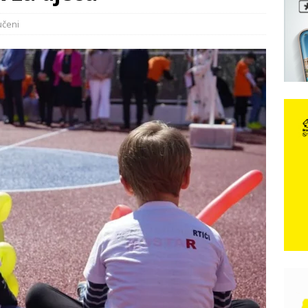
učeni
e: Vozači satima čekaju, dok se drugi ubacuju sa strane
VIJESTI
n, 29. srpnja 2018, preminuo je glazbeni genij Oliver Dragojević
čar o Oluji: Hrvati imaju što slaviti, dobili su ono što im povijesno