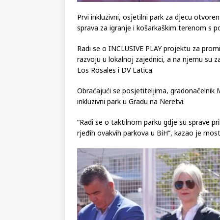
Prvi inkluzivni, osjetilni park za djecu otvo
sprava za igranje i košarkaškim terenom s 
Radi se o INCLUSIVE PLAY projektu za promic
razvoju u lokalnoj zajednici, a na njemu su za
Los Rosales i DV Latica.
Obraćajući se posjetiteljima, gradonačelnik M
inkluzivni park u Gradu na Neretvi.
“Radi se o taktilnom parku gdje su sprave p
rjeđih ovakvih parkova u BiH”, kazao je most