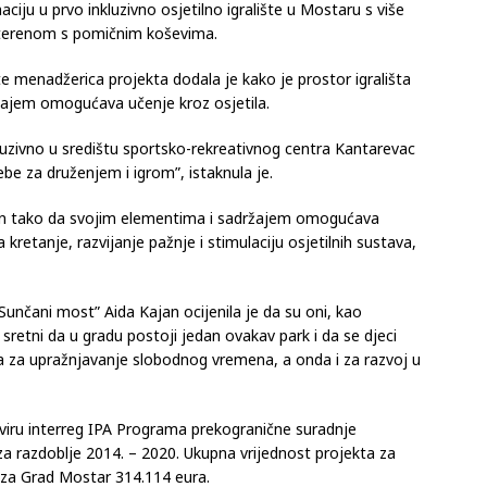
ciju u prvo inkluzivno osjetilno igralište u Mostaru s više
m terenom s pomičnim koševima.
e menadžerica projekta dodala je kako je prostor igrališta
žajem omogućava učenje kroz osjetila.
luzivno u središtu sportsko-rekreativnog centra Kantarevac
ebe za druženjem i igrom”, istaknula je.
šljen tako da svojim elementima i sadržajem omogućava
 kretanje, razvijanje pažnje i stimulaciju osjetilnih sustava,
“Sunčani most” Aida Kajan ocijenila je da su oni, kao
i sretni da u gradu postoji jedan ovakav park i da se djeci
ga za upražnjavanje slobodnog vremena, a onda i za razvoj u
viru interreg IPA Programa prekogranične suradnje
a razdoblje 2014. – 2020. Ukupna vrijednost projekta za
e za Grad Mostar 314.114 eura.