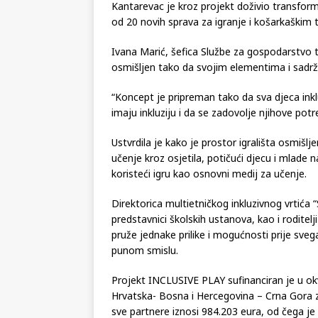
Kantarevac je kroz projekt doživio transforma
od 20 novih sprava za igranje i košarkaški
Ivana Marić, šefica Službe za gospodarstvo t
osmišljen tako da svojim elementima i sadr
“Koncept je pripreman tako da sva djeca ink
imaju inkluziju i da se zadovolje njihove potr
Ustvrdila je kako je prostor igrališta osmi
učenje kroz osjetila, potičući djecu i mlade na
koristeći igru kao osnovni medij za učenje.
Direktorica multietničkog inkluzivnog vrtića 
predstavnici školskih ustanova, kao i roditelj
pruže jednake prilike i mogućnosti prije sve
punom smislu.
Projekt INCLUSIVE PLAY sufinanciran je u ok
Hrvatska- Bosna i Hercegovina – Crna Gora z
sve partnere iznosi 984.203 eura, od čega j