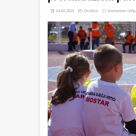
KRONIKA
24.03.2023
Društvo
Komentari isklj
[ 02.08.2026 ]
GP Gabela Polj
[ 29.07.2026 ]
Na današnji da
(video)
KULTURA
[ 07.08.2026 ]
Srpski povjesni
pripada
REGIJA