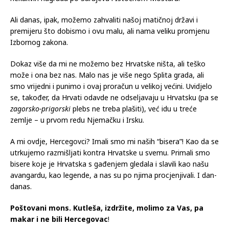
Ali danas, ipak, možemo zahvaliti našoj matičnoj državi i
premijeru što dobismo i ovu malu, ali nama veliku promjenu
Izbornog zakona.
Dokaz više da mi ne možemo bez Hrvatske ništa, ali teško
može i ona bez nas. Malo nas je više nego Splita grada, ali
smo vrijedni i punimo i ovaj proračun u velikoj većini. Uvidjelo
se, također, da Hrvati odavde ne odseljavaju u Hrvatsku (pa se
zagorsko-prigorski
plebs ne treba plašiti), već idu u treće
zemlje – u prvom redu Njemačku i Irsku.
A mi ovdje, Hercegovci? Imali smo mi naših “bisera”! Kao da se
utrkujemo razmišljati kontra Hrvatske u svemu. Primali smo
bisere koje je Hrvatska s gađenjem gledala i slavili kao našu
avangardu, kao legende, a nas su po njima procjenjivali. I dan-
danas.
Poštovani mons. Kutleša, izdržite, molimo za Vas, pa
makar i ne bili Hercegovac
!