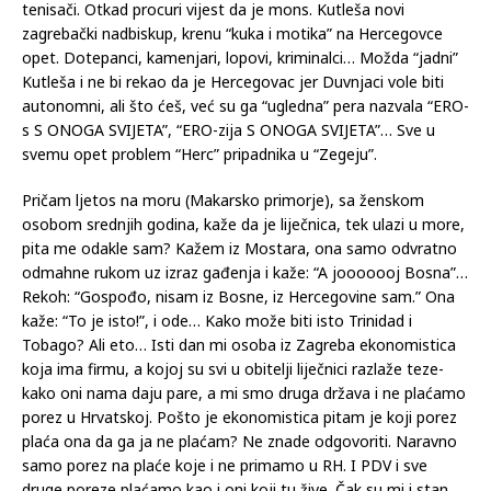
tenisači. Otkad procuri vijest da je mons. Kutleša novi
zagrebački nadbiskup, krenu “kuka i motika” na Hercegovce
opet. Dotepanci, kamenjari, lopovi, kriminalci… Možda “jadni”
Kutleša i ne bi rekao da je Hercegovac jer Duvnjaci vole biti
autonomni, ali što ćeš, već su ga “ugledna” pera nazvala “ERO-
s S ONOGA SVIJETA”, “ERO-zija S ONOGA SVIJETA”… Sve u
svemu opet problem “Herc” pripadnika u “Zegeju”.
Pričam ljetos na moru (Makarsko primorje), sa ženskom
osobom srednjih godina, kaže da je liječnica, tek ulazi u more,
pita me odakle sam? Kažem iz Mostara, ona samo odvratno
odmahne rukom uz izraz gađenja i kaže: “A jooooooj Bosna”…
Rekoh: “Gospođo, nisam iz Bosne, iz Hercegovine sam.” Ona
kaže: “To je isto!”, i ode… Kako može biti isto Trinidad i
Tobago? Ali eto… Isti dan mi osoba iz Zagreba ekonomistica
koja ima firmu, a kojoj su svi u obitelji liječnici razlaže teze-
kako oni nama daju pare, a mi smo druga država i ne plaćamo
porez u Hrvatskoj. Pošto je ekonomistica pitam je koji porez
plaća ona da ga ja ne plaćam? Ne znade odgovoriti. Naravno
samo porez na plaće koje i ne primamo u RH. I PDV i sve
druge poreze plaćamo kao i oni koji tu žive. Čak su mi i stan