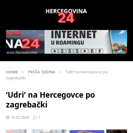
HOME
PRIČA TJEDNA
‘Udri’ na Hercegovce po
zagrebački
‘Udri’ na Hercegovce po
zagrebački
15.02.2023
1