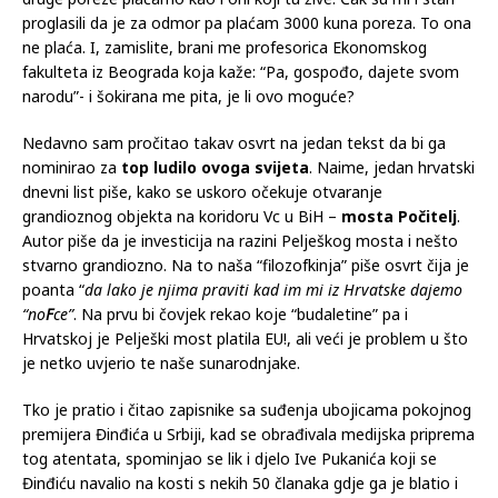
proglasili da je za odmor pa plaćam 3000 kuna poreza. To ona
ne plaća. I, zamislite, brani me profesorica Ekonomskog
fakulteta iz Beograda koja kaže: “Pa, gospođo, dajete svom
narodu”- i šokirana me pita, je li ovo moguće?
Nedavno sam pročitao takav osvrt na jedan tekst da bi ga
nominirao za
top ludilo ovoga svijeta
. Naime, jedan hrvatski
dnevni list piše, kako se uskoro očekuje otvaranje
grandioznog objekta na koridoru Vc u BiH –
mosta Počitelj
.
Autor piše da je investicija na razini Pelješkog mosta i nešto
stvarno grandiozno. Na to naša “filozofkinja” piše osvrt čija je
poanta “
da lako je njima praviti kad im mi iz Hrvatske dajemo
“no
F
ce”
. Na prvu bi čovjek rekao koje “budaletine” pa i
Hrvatskoj je Pelješki most platila EU!, ali veći je problem u što
je netko uvjerio te naše sunarodnjake.
Tko je pratio i čitao zapisnike sa suđenja ubojicama pokojnog
premijera Đinđića u Srbiji, kad se obrađivala medijska priprema
tog atentata, spominjao se lik i djelo Ive Pukanića koji se
Đinđiću navalio na kosti s nekih 50 članaka gdje ga je blatio i