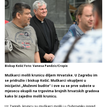
Biskup Košić Foto: Vanesa Pandzic/Cropix
Muškarci molili krunicu diljem Hrvatske. U Zagrebu im
se pridružio i biskup Košić. Muškarci okupljeni u
inicijativi „Muževni budite“ i ove su se prve subote u
mjesecu okupili na trgovima brojnih hrvatskih gradova
kako bi zajedno molili krunicu.
Uz Zagreb, krunicu su muškarci molili i u Dubrovniku ispred