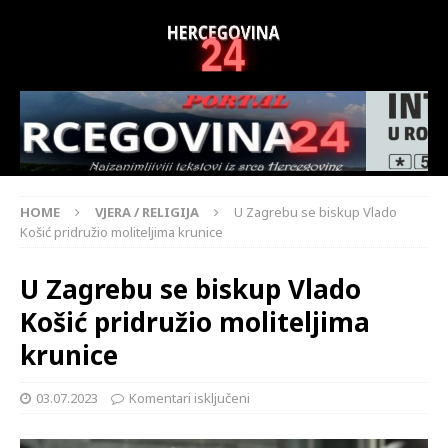
HOME
VJERA / RELIGIJA
U Zagrebu se biskup Vlado
Košić pridružio moliteljima krunice
U Zagrebu se biskup Vlado
Košić pridružio moliteljima
krunice
03.07.2023
Komentari isključeni