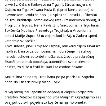
crkve Sv. Križa, u Karlovacu na Trgu J. J. Strossmayjera, u
Osijeku na Trgu sv. Ivana Pavla II. (ispred konkatedrale), u
Slavonskom Brodu na Korzu, u Splitu na Peristilu, u Šibeniku
na Trgu branitelja Domovinskog rata (Krešimirovom domu), u
Trogiru na Trgu sv. Ivana Pavla II., u Vinkovcima na Trgu bana J.
Šokčevića (kod kipa Presvetoga Trojstva), u Virovitici, na
adresi Matije Gupca 63 (u vojarni kod križa), u Zadaru ispred
katedrale sv. Stošije.
I ove subote, prve u mjesecu srpnju, muškarci diljem Hrvatske
molili su krunicu za domovinu, mir i obraćenje hrvatskog
naroda, duhovni autoritet muškaraca, život u predbračnoj
čistoći, prestanak pobačaja, autentične i svete crkvene
pastire, za duše u čistilištu kao i za osobne nakane.
Moliteljima se na trgu Trga bana Josipa Jelačića u Zagrebu
pridružio i sisački biskup Vlado Košić.
“Ovaj miroljubiv i apolitičan događaj u Zagrebu organizira
bratstvo „Vitezovi Bezgrešnog Srca Marijina”. Ograđujemo se i
ovaj put od svih pojedinaca koji će namjerno ometati