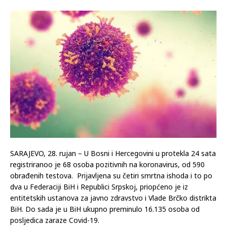
SARAJEVO, 28. rujan – U Bosni i Hercegovini u protekla 24 sata
registriranoo je 68 osoba pozitivnih na koronavirus, od 590
obrađenih testova. Prijavljena su četiri smrtna ishoda i to po
dva u Federaciji BiH i Republici Srpskoj, priopćeno je iz
entitetskih ustanova za javno zdravstvo i Vlade Brčko distrikta
BiH. Do sada je u BiH ukupno preminulo 16.135 osoba od
posljedica zaraze Covid-19.