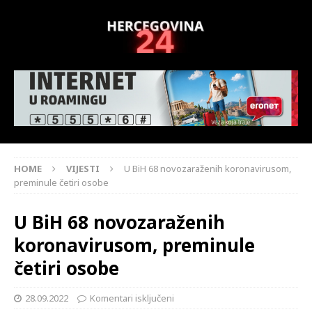
HOME
VIJESTI
U BiH 68 novozaraženih koronavirusom,
preminule četiri osobe
U BiH 68 novozaraženih
koronavirusom, preminule
četiri osobe
28.09.2022
Komentari isključeni