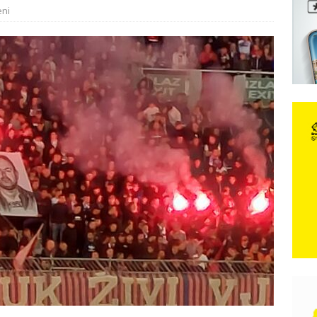
eni
e: Vozači satima čekaju, dok se drugi ubacuju sa strane
VIJESTI
n, 29. srpnja 2018, preminuo je glazbeni genij Oliver Dragojević
čar o Oluji: Hrvati imaju što slaviti, dobili su ono što im povijesno