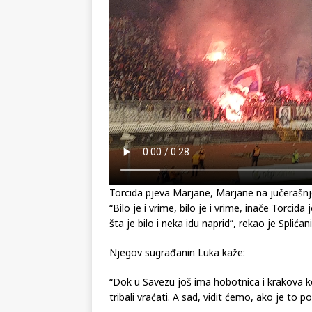
Torcida pjeva Marjane, Marjane na jučerašn
“Bilo je i vrime, bilo je i vrime, inače Torcid
šta je bilo i neka idu naprid”, rekao je Splićani
Njegov sugrađanin Luka kaže:
“Dok u Savezu još ima hobotnica i krakova ko
tribali vraćati. A sad, vidit ćemo, ako je to 