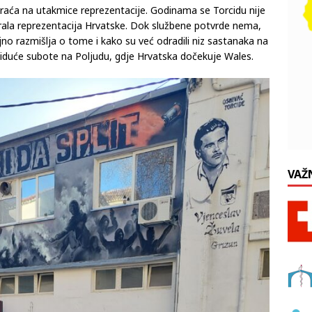
raća na utakmice reprezentacije. Godinama se Torcidu nije
igrala reprezentacija Hrvatske. Dok službene potvrde nema,
no razmišlja o tome i kako su već odradili niz sastanaka na
eć iduće subote na Poljudu, gdje Hrvatska dočekuje Wales.
VAŽ