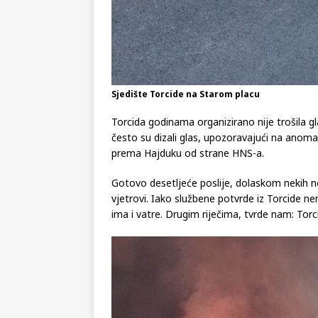
Sjedište Torcide na Starom placu
Torcida godinama organizirano nije trošila 
često su dizali glas, upozoravajući na anom
prema Hajduku od strane HNS-a.
Gotovo desetljeće poslije, dolaskom nekih nov
vjetrovi. Iako službene potvrde iz Torcide n
ima i vatre. Drugim riječima, tvrde nam: Torci