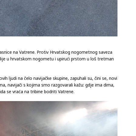
glasnice na Vatrene. Protiv Hrvatskog nogometnog saveza
alije u hrvatskom nogometu i upirući prstom u loš tretman
ih ljudi na čelo navijačke skupine, zapuhali su, čini se, novi
ema, navijači s kojima smo razgovarali kažu: gdje ima dima,
da se vraća na tribine bodriti Vatrene.