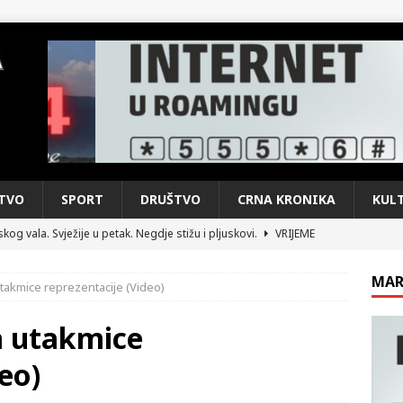
TVO
SPORT
DRUŠTVO
CRNA KRONIKA
KUL
kog vala. Svježije u petak. Negdje stižu i pljuskovi.
VRIJEME
e je donijelo slobodu: Neizbrisiva uloga HVO-a i Hrvata iz BiH u
MAR
utakmice reprezentacije (Video)
SKI RAT
pobjede: Večer u kojoj Knin, iseljena i domovinska Hrvatska dišu
a utakmice
DOMOVINSKI RAT
eo)
d iz sažetka dnevnih događaja za protekli vikend
CRNA