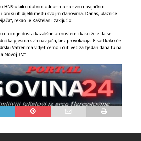
u u HNS-u bili u dobrim odnosima sa svim navijačkim
i oni su ih dijelili među svojim članovima. Danas, ulaznice
jača”, rekao je Kaštelan i zaključio:
ju da im je dosta kazališne atmosfere i kako žele da se
dnička pjesma svih navijača, bez provokacija. E sad kako će
 podršku Vatrenima vidjet ćemo i čuti već za tjedan dana tu na
na Novoj TV.”