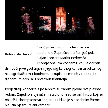
Sinoć je na prepunom Inkerovom
stadionu u Zaprešiću održan još jedan
Helena Mostarkić
sjajan koncert Marka Perkovića
Thompsona. Na koncertu, koji je održan
dan uoči prve godišnjice njegovog kultnog koncerta održanog
na zagrebačkom Hipodromu, okupilo se mnoštvo obitelji s
djecom, mladih, ali i hrvatskih branitelja.
Posjetitelji koncerta s posebnim su žarom pjevali sve pjesme
redom. Zajedno s pjevačem stadionom su se orili hitovi koji su
obilježili Thompsonovu karijeru. Publika je s posebnim žarom
pjevala pjesmu ‘Geni kameni’.