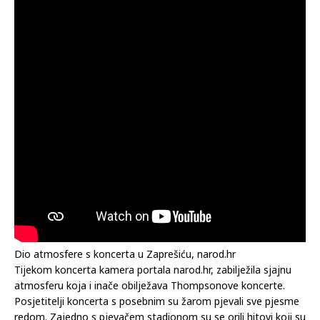
Dio atmosfere s koncerta u Zaprešiću, narod.hr
Tijekom koncerta kamera portala narod.hr, zabilježila sjajnu
atmosferu koja i inače obilježava Thompsonove koncerte.
Posjetitelji koncerta s posebnim su žarom pjevali sve pjesme
redom. Zajedno s pjevačem stadionom su se orili hitovi koji su