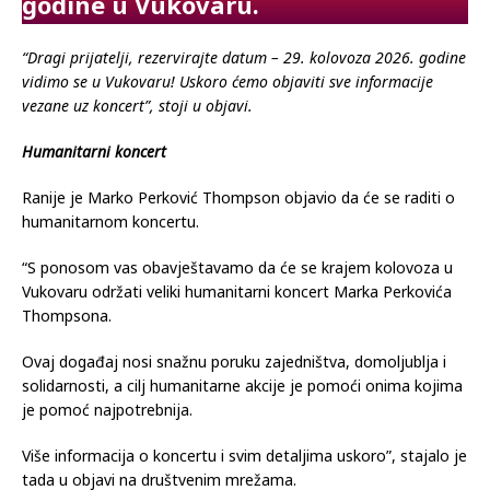
godine u Vukovaru.
“Dragi prijatelji, rezervirajte datum – 29. kolovoza 2026. godine
vidimo se u Vukovaru! Uskoro ćemo objaviti sve informacije
vezane uz koncert”, stoji u objavi.
Humanitarni koncert
Ranije je Marko Perković Thompson objavio da će se raditi o
humanitarnom koncertu.
“S ponosom vas obavještavamo da će se krajem kolovoza u
Vukovaru održati veliki humanitarni koncert Marka Perkovića
Thompsona.
Ovaj događaj nosi snažnu poruku zajedništva, domoljublja i
solidarnosti, a cilj humanitarne akcije je pomoći onima kojima
je pomoć najpotrebnija.
Više informacija o koncertu i svim detaljima uskoro”, stajalo je
tada u objavi na društvenim mrežama.