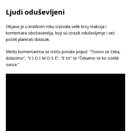
Ljudi oduševljeni
Objava je u kratkom roku izazvala velik broj reakcija i
komentara obožavatelja, koji su izrazili oduševljenje i već
počeli planirati dolazak.
Među komentarima se ističu poruke poput: “Toooo se čeka,
dolazimo”, “V I D I M O S E”, “E to” te “Čekamo te ko ozebli
sunce.”