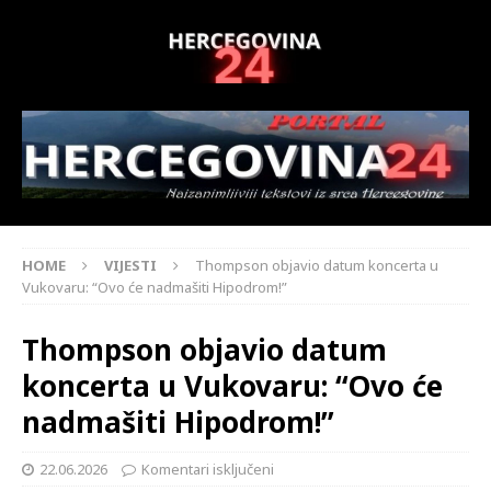
HOME
VIJESTI
Thompson objavio datum koncerta u
Vukovaru: “Ovo će nadmašiti Hipodrom!”
Thompson objavio datum
koncerta u Vukovaru: “Ovo će
nadmašiti Hipodrom!”
22.06.2026
Komentari isključeni