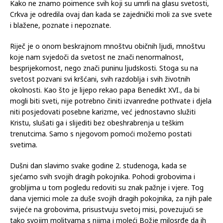
Kako ne znamo poimence svih koji su umrli na glasu svetosti,
Crkva je odredila ovaj dan kada se zajednički moli za sve svete
i blažene, poznate i nepoznate.
Riječ je o onom beskrajnom mnoštvu običnih ljudi, mnoštvu
koje nam svjedoči da svetost ne znači nenormalnost,
besprijekornost, nego znači puninu ljudskosti. Stoga su na
svetost pozvani svi kršćani, svih razdoblja i svih životnih
okolnosti. Kao što je lijepo rekao papa Benedikt XVI., da bi
mogli biti sveti, nije potrebno činiti izvanredne pothvate i djela
niti posjedovati posebne karizme, već jednostavno služiti
Kristu, slušati ga i slijediti bez obeshrabrenja u teškim
trenutcima. Samo s njegovom pomoći možemo postati
svetima.
Dušni dan slavimo svake godine 2. studenoga, kada se
sjećamo svih svojih dragih pokojnika. Pohodi grobovima i
grobljima u tom pogledu redoviti su znak pažnje i vjere. Tog
dana vjernici mole za duše svojih dragih pokojnika, za njih pale
svijeće na grobovima, prisustvuju svetoj misi, povezujući se
tako svojim molitvama s njima i moleći Božje milosrđe da ih