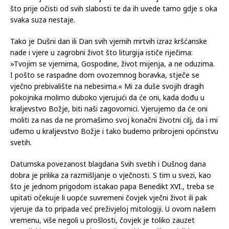
što prije očisti od svih slabosti te da ih uvede tamo gdje s oka
svaka suza nestaje.
Tako je Dušni dan ili Dan svih vjernih mrtvih izraz kršćanske
nade i vjere u zagrobni život što liturgija ističe riječima:
»Tvojim se vjernima, Gospodine, život mijenja, a ne oduzima.
I pošto se raspadne dom ovozemnog boravka, stječe se
vječno prebivalište na nebesima.« Mi za duše svojih dragih
pokojnika molimo duboko vjerujući da će oni, kada dođu u
kraljevstvo Božje, biti naši zagovornici. Vjerujemo da će oni
moliti za nas da ne promašimo svoj konačni životni cilj, da i mi
uđemo u kraljevstvo Božje i tako budemo pribrojeni općinstvu
svetih.
Datumska povezanost blagdana Svih svetih i Dušnog dana
dobra je prilika za razmišljanje o vječnosti. S tim u svezi, kao
što je jednom prigodom istakao papa Benedikt XVI., treba se
upitati očekuje li uopće suvremeni čovjek vječni život ili pak
vjeruje da to pripada već preživjeloj mitologiji. U ovom našem
vremenu, više negoli u prošlosti, čovjek je toliko zauzet