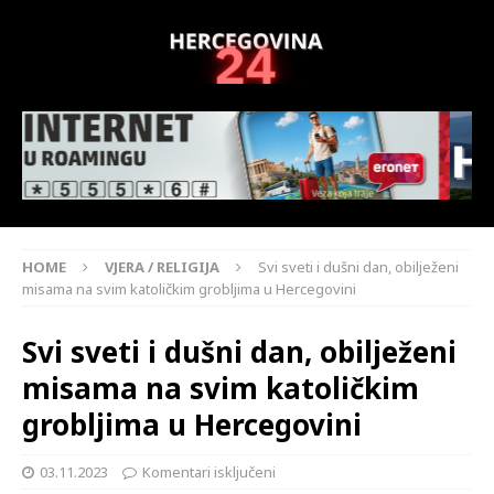
HOME
VJERA / RELIGIJA
Svi sveti i dušni dan, obilježeni
misama na svim katoličkim grobljima u Hercegovini
Svi sveti i dušni dan, obilježeni
misama na svim katoličkim
grobljima u Hercegovini
03.11.2023
Komentari isključeni