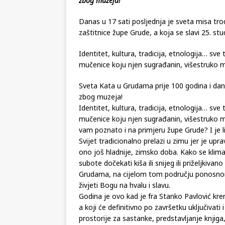
Sveta Kata u Grudama prije 100 godina i dana
zbog muzeja!
Danas u 17 sati posljednja je sveta misa tro
zaštitnice župe Grude, a koja se slavi 25. st
Identitet, kultura, tradicija, etnologija… sv
mučenice koju njen sugrađanin, višestruko m
Sveta Kata u Grudama prije 100 godina i dan
zbog muzeja!
Identitet, kultura, tradicija, etnologija… sv
mučenice koju njen sugrađanin, višestruko mo
vam poznato i na primjeru župe Grude? I je li
Svijet tradicionalno prelazi u zimu jer je up
ono još hladnije, zimsko doba. Kako se klim
subote dočekati kiša ili snijeg ili priželjkiva
Grudama, na cijelom tom području ponosnom
živjeti Bogu na hvalu i slavu.
Godina je ovo kad je fra Stanko Pavlović kre
a koji će definitivno po završetku uključivat