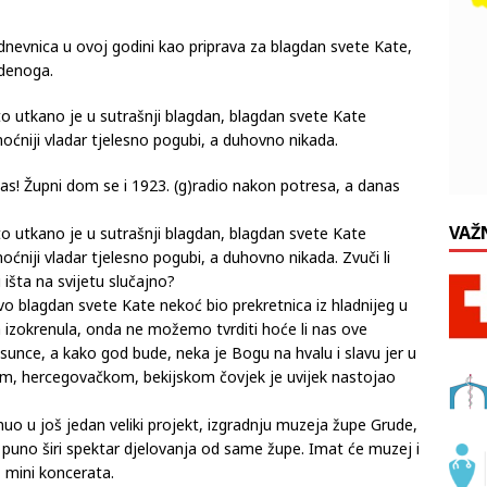
s! Župni dom se i 1923. (g)radio nakon potresa, a danas
dnevnica u ovoj godini kao priprava za blagdan svete Kate,
udenoga.
e to utkano je u sutrašnji blagdan, blagdan svete Kate
oćniji vladar tjelesno pogubi, a duhovno nikada.
as! Župni dom se i 1923. (g)radio nakon potresa, a danas
VAŽ
e to utkano je u sutrašnji blagdan, blagdan svete Kate
ćniji vladar tjelesno pogubi, a duhovno nikada. Zvuči li
 išta na svijetu slučajno?
ravo blagdan svete Kate nekoć bio prekretnica iz hladnijeg u
a izokrenula, onda ne možemo tvrditi hoće li nas ove
no sunce, a kako god bude, neka je Bogu na hvalu i slavu jer u
, hercegovačkom, bekijskom čovjek je uvijek nastojao
nuo u još jedan veliki projekt, izgradnju muzeja župe Grude,
i i puno širi spektar djelovanja od same župe. Imat će muzej i