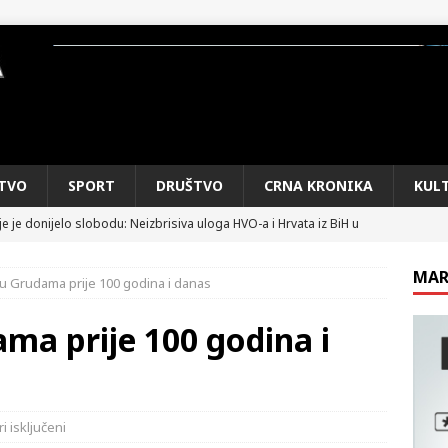
TVO
SPORT
DRUŠTVO
CRNA KRONIKA
KUL
e je donijelo slobodu: Neizbrisiva uloga HVO-a i Hrvata iz BiH u
SKI RAT
MAR
 u Grudama prije 100 godina i danas
pobjede: Večer u kojoj Knin, iseljena i domovinska Hrvatska dišu
DOMOVINSKI RAT
ma prije 100 godina i
d iz sažetka dnevnih događaja za protekli vikend
CRNA