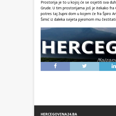
prostorije za sastanke, predstavljanje knjiga
Prostorija je to u kojoj će se osjetiti sva duh
Grude. U tim prostorijama još je itekako fra 
potres taj župni dom u kojem će fra Špiro An
Šimić iz daleka svijeta pjesmom mu čestitati 