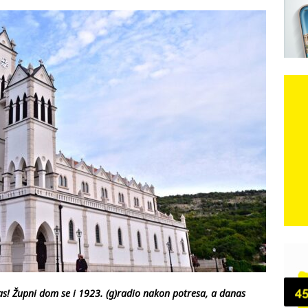
 isključeni
e: Vozači satima čekaju, dok se drugi ubacuju sa strane
VIJESTI
n, 29. srpnja 2018, preminuo je glazbeni genij Oliver Dragojević
 iz Međugorja; ‘Slobodna Dalmacija‘ u posjedu dramatične
karca u polju kod granice!
CRNA KRONIKA
kog vala. Svježije u petak. Negdje stižu i pljuskovi.
VRIJEME