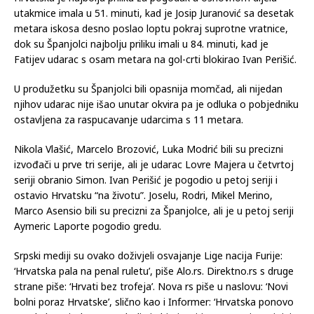
utakmice imala u 51. minuti, kad je Josip Juranović sa desetak
metara iskosa desno poslao loptu pokraj suprotne vratnice,
dok su Španjolci najbolju priliku imali u 84. minuti, kad je
Fatijev udarac s osam metara na gol-crti blokirao Ivan Perišić.
U produžetku su Španjolci bili opasnija momčad, ali nijedan
njihov udarac nije išao unutar okvira pa je odluka o pobjedniku
ostavljena za raspucavanje udarcima s 11 metara.
Nikola Vlašić, Marcelo Brozović, Luka Modrić bili su precizni
izvođači u prve tri serije, ali je udarac Lovre Majera u četvrtoj
seriji obranio Simon. Ivan Perišić je pogodio u petoj seriji i
ostavio Hrvatsku “na životu”. Joselu, Rodri, Mikel Merino,
Marco Asensio bili su precizni za Španjolce, ali je u petoj seriji
Aymeric Laporte pogodio gredu.
Srpski mediji su ovako doživjeli osvajanje Lige nacija Furije:
‘Hrvatska pala na penal ruletu’, piše Alo.rs. Direktno.rs s druge
strane piše: ‘Hrvati bez trofeja’. Nova rs piše u naslovu: ‘Novi
bolni poraz Hrvatske’, slično kao i Informer: ‘Hrvatska ponovo