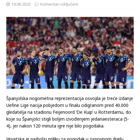
19.06.2023
Komentari isključeni
Španjolska nogometna reprezentacija osvojila je treće izdanje
Uefine Lige nacija pobjedom u finalu odigranom pred 40.000
gledatelja na stadionu Feijenoord ‘De Kuip’ u Rotterdamu, do
koje su Španjolci stigli boljim izvođenjem jedanaesteraca (5-
4), jer nakon 120 minuta igre nije bilo pogodaka.
Hrvatska je najbolju priliku za pogodak u osnovnom dijelu