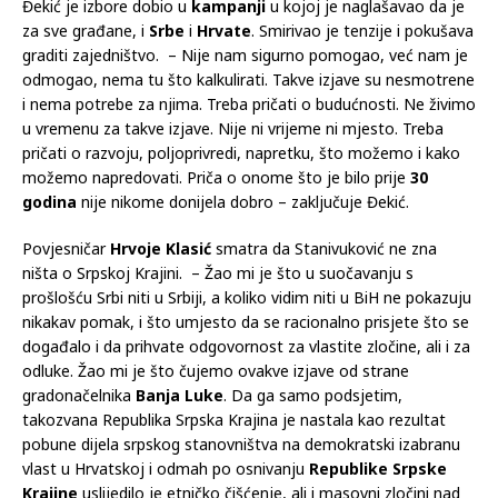
Đekić je izbore dobio u
kampanji
u kojoj je naglašavao da je
za sve građane, i
Srbe
i
Hrvate
. Smirivao je tenzije i pokušava
graditi zajedništvo. – Nije nam sigurno pomogao, već nam je
odmogao, nema tu što kalkulirati. Takve izjave su nesmotrene
i nema potrebe za njima. Treba pričati o budućnosti. Ne živimo
u vremenu za takve izjave. Nije ni vrijeme ni mjesto. Treba
pričati o razvoju, poljoprivredi, napretku, što možemo i kako
možemo napredovati. Priča o onome što je bilo prije
30
godina
nije nikome donijela dobro – zaključuje Đekić.
Povjesničar
Hrvoje Klasić
smatra da Stanivuković ne zna
ništa o Srpskoj Krajini. – Žao mi je što u suočavanju s
prošlošću Srbi niti u Srbiji, a koliko vidim niti u BiH ne pokazuju
nikakav pomak, i što umjesto da se racionalno prisjete što se
događalo i da prihvate odgovornost za vlastite zločine, ali i za
odluke. Žao mi je što čujemo ovakve izjave od strane
gradonačelnika
Banja Luke
. Da ga samo podsjetim,
takozvana Republika Srpska Krajina je nastala kao rezultat
pobune dijela srpskog stanovništva na demokratski izabranu
vlast u Hrvatskoj i odmah po osnivanju
Republike Srpske
Krajine
uslijedilo je etničko čišćenje, ali i masovni zločini nad