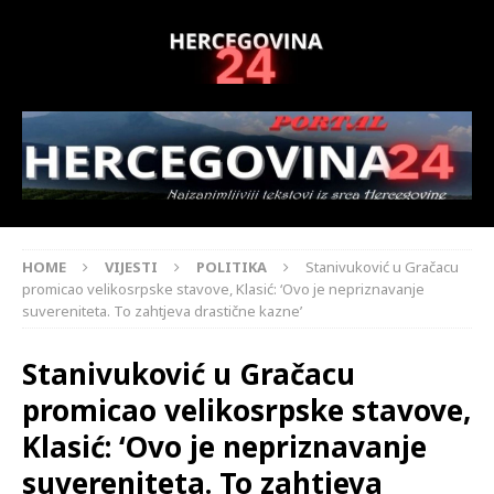
HOME
VIJESTI
POLITIKA
Stanivuković u Gračacu
promicao velikosrpske stavove, Klasić: ‘Ovo je nepriznavanje
suvereniteta. To zahtjeva drastične kazne’
Stanivuković u Gračacu
promicao velikosrpske stavove,
Klasić: ‘Ovo je nepriznavanje
suvereniteta. To zahtjeva