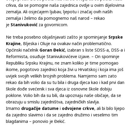
crkva, da se pomogne naša zajednica ovdje u ovim dijelovima
zemalja. Ali osjećajem ljubav, ljepotu i značaj ovih naših
zemalja i želimo da pomognemo naš narod – rekao
je
Stanivuković
za govornicom.
Ne treba posebno objašnjavati zašto je spominjanje
Srpske
Krajine
, Bljeska i Oluje na ovakav način problematično.
Općinski načelnik
Goran Đekić
, izabran s liste SDSS-a, DSS-a i
Reformista, osuđuje Stanivukovićeve izjave. – On spominje
Republiku Srpsku Krajinu, ne znam koliko je time pomogao
ikome, pogotovo zajednici koja živi u Hrvatskoj i koja ima još
uvijek svojih velikih brojnih problema. Namjerno sam zato
rekao da bih volio da su tu bila i druga djeca kao i kad prvi dan
škole dođe svećenik i sva djeca iz osnovne škole dobiju
poklone. Volio bih da su bili, da upoznaju naše običaje, da se
obrazuju u smislu zajedništva, zajedničkih slavlja.
Imamo
drugačije datume
i
odvojene crkve
, ali bi bilo lijepo
da zajedno slavimo i da se zajedno družimo i veselimo tim
blagdanima – ponovio je Đekić.