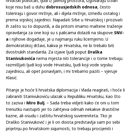
hrvatski političari, ljudi iz javnog prostora, izgovaraju stvari
koje nisu baš u duhu
dobrosusjedskih odnosa
, često
toleriraju i govor mržnje, ali i dijela mržnje, između ostalog i
prema srpskoj zajednici. Napadati Srbe u Hrvatskoj i prozivati
ih zašto su to dopustili, a da pritom imamo maltene traženje
opravdanja za one koji su s palicama dolazili na skupove
SNV-
a
i njihove događaje, je u najmanju ruku licemjerno. U
demokratskoj državi, kakva je Hrvatska, ne bi trebalo biti
dvostrukih standarda. Za izjave ljudi poput
Draška
Stanivukovića
nema mjesta niti tolerancije i o tome trebaju
razmišljati ljudi koji vode Hrvatsku, ljudi koji vode srpsku
zajednicu, ali opet ponavljam, i mi trebamo paziti – vjeruje
Klasić.
Pitanje je hoće li hrvatska diplomacija i Vlada reagirati, i hoće li
zabraniti Stanivukoviću ulazak u Republiku Hrvatsku, kao što
to zaziva i
Miro Bulj
. – Sada treba vidjeti kako će oni u tom
trenutku nastupiti jer to zahtjeva odmah nekakve drastične
kazne, ali osudu i zaštitu hrvatskog suvereniteta. Tko je
Draško Stanivuković i je li on doista predstavlja sam po sebi
prijetnju po hrvatskom sigurnosti, to trebaju procijeniti i