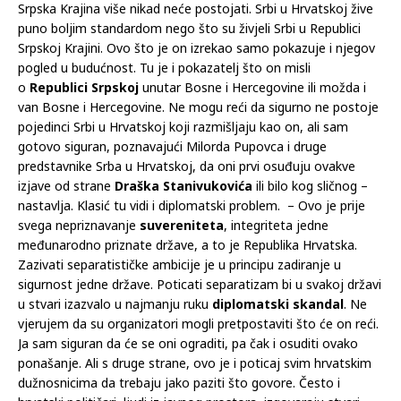
Srpska Krajina više nikad neće postojati. Srbi u Hrvatskoj žive
puno boljim standardom nego što su živjeli Srbi u Republici
Srpskoj Krajini. Ovo što je on izrekao samo pokazuje i njegov
pogled u budućnost. Tu je i pokazatelj što on misli
o
Republici Srpskoj
unutar Bosne i Hercegovine ili možda i
van Bosne i Hercegovine. Ne mogu reći da sigurno ne postoje
pojedinci Srbi u Hrvatskoj koji razmišljaju kao on, ali sam
gotovo siguran, poznavajući Milorda Pupovca i druge
predstavnike Srba u Hrvatskoj, da oni prvi osuđuju ovakve
izjave od strane
Draška Stanivukovića
ili bilo kog sličnog –
nastavlja. Klasić tu vidi i diplomatski problem. – Ovo je prije
svega nepriznavanje
suvereniteta
, integriteta jedne
međunarodno priznate države, a to je Republika Hrvatska.
Zazivati separatističke ambicije je u principu zadiranje u
sigurnost jedne države. Poticati separatizam bi u svakoj državi
u stvari izazvalo u najmanju ruku
diplomatski skandal
. Ne
vjerujem da su organizatori mogli pretpostaviti što će on reći.
Ja sam siguran da će se oni ograditi, pa čak i osuditi ovako
ponašanje. Ali s druge strane, ovo je i poticaj svim hrvatskim
dužnosnicima da trebaju jako paziti što govore. Često i