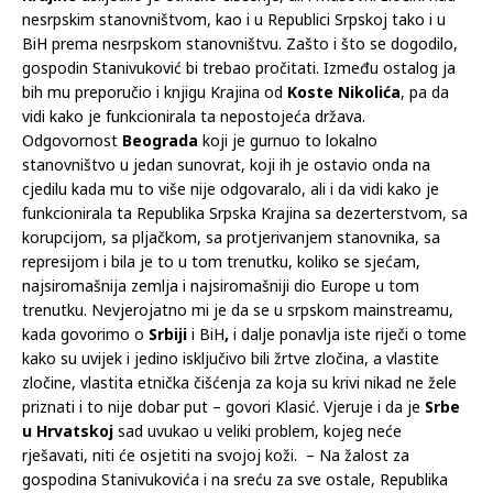
nesrpskim stanovništvom, kao i u Republici Srpskoj tako i u
BiH prema nesrpskom stanovništvu. Zašto i što se dogodilo,
gospodin Stanivuković bi trebao pročitati. Između ostalog ja
bih mu preporučio i knjigu Krajina od
Koste Nikolića
, pa da
vidi kako je funkcionirala ta nepostojeća država.
Odgovornost
Beograda
koji je gurnuo to lokalno
stanovništvo u jedan sunovrat, koji ih je ostavio onda na
cjedilu kada mu to više nije odgovaralo, ali i da vidi kako je
funkcionirala ta Republika Srpska Krajina sa dezerterstvom, sa
korupcijom, sa pljačkom, sa protjerivanjem stanovnika, sa
represijom i bila je to u tom trenutku, koliko se sjećam,
najsiromašnija zemlja i najsiromašniji dio Europe u tom
trenutku. Nevjerojatno mi je da se u srpskom mainstreamu,
kada govorimo o
Srbiji
i BiH
,
i dalje ponavlja iste riječi o tome
kako su uvijek i jedino isključivo bili žrtve zločina, a vlastite
zločine, vlastita etnička čišćenja za koja su krivi nikad ne žele
priznati i to nije dobar put – govori Klasić. Vjeruje i da je
Srbe
u Hrvatskoj
sad uvukao u veliki problem, kojeg neće
rješavati, niti će osjetiti na svojoj koži. – Na žalost za
gospodina Stanivukovića i na sreću za sve ostale, Republika