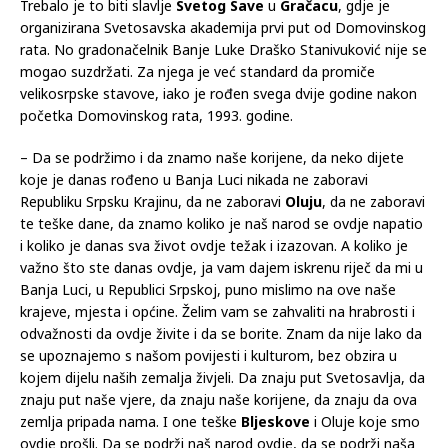
Trebalo je to biti slavlje
Svetog Save
u
Gračacu
, gdje je
organizirana Svetosavska akademija prvi put od Domovinskog
rata. No gradonačelnik Banje Luke Draško Stanivuković nije se
mogao suzdržati. Za njega je već standard da promiče
velikosrpske stavove, iako je rođen svega dvije godine nakon
početka Domovinskog rata, 1993. godine.
– Da se podržimo i da znamo naše korijene, da neko dijete
koje je danas rođeno u Banja Luci nikada ne zaboravi
Republiku Srpsku Krajinu, da ne zaboravi
Oluju
, da ne zaboravi
te teške dane, da znamo koliko je naš narod se ovdje napatio
i koliko je danas sva život ovdje težak i izazovan. A koliko je
važno što ste danas ovdje, ja vam dajem iskrenu riječ da mi u
Banja Luci, u Republici Srpskoj, puno mislimo na ove naše
krajeve, mjesta i općine. Želim vam se zahvaliti na hrabrosti i
odvažnosti da ovdje živite i da se borite. Znam da nije lako da
se upoznajemo s našom povijesti i kulturom, bez obzira u
kojem dijelu naših zemalja živjeli. Da znaju put Svetosavlja, da
znaju put naše vjere, da znaju naše korijene, da znaju da ova
zemlja pripada nama. I one teške
Bljeskove
i Oluje koje smo
ovdje prošli. Da se podrži naš narod ovdje, da se podrži naša