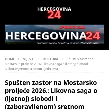
HOME
VIJESTI
KULTURA
Spušten zastor na
Mostarsko proljeće 2026.: Likovna saga o (ljetnoj) slobodi i
(zaboravljenom) sretnom djetinjstvu
Spušten zastor na Mostarsko
proljeće 2026.: Likovna saga o
(ljetnoj) slobodi i
(zaboravljenom) sretnom