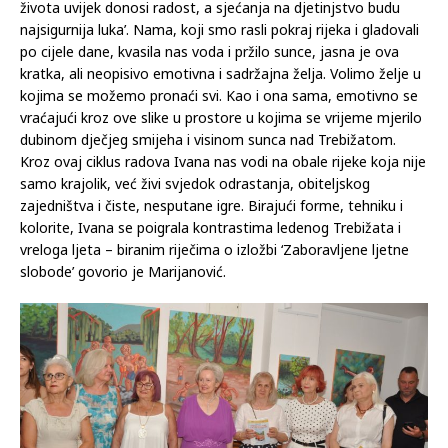
života uvijek donosi radost, a sjećanja na djetinjstvo budu
najsigurnija luka’. Nama, koji smo rasli pokraj rijeka i gladovali
po cijele dane, kvasila nas voda i pržilo sunce, jasna je ova
kratka, ali neopisivo emotivna i sadržajna želja. Volimo želje u
kojima se možemo pronaći svi. Kao i ona sama, emotivno se
vraćajući kroz ove slike u prostore u kojima se vrijeme mjerilo
dubinom dječjeg smijeha i visinom sunca nad Trebižatom.
Kroz ovaj ciklus radova Ivana nas vodi na obale rijeke koja nije
samo krajolik, već živi svjedok odrastanja, obiteljskog
zajedništva i čiste, nesputane igre. Birajući forme, tehniku i
kolorite, Ivana se poigrala kontrastima ledenog Trebižata i
vreloga ljeta – biranim riječima o izložbi ‘Zaboravljene ljetne
slobode’ govorio je Marijanović.