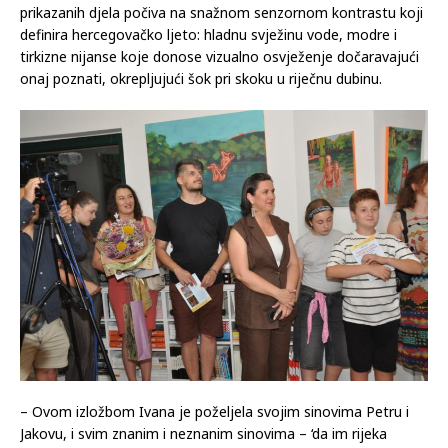
prikazanih djela počiva na snažnom senzornom kontrastu koji
definira hercegovačko ljeto: hladnu svježinu vode, modre i
tirkizne nijanse koje donose vizualno osvježenje dočaravajući
onaj poznati, okrepljujući šok pri skoku u riječnu dubinu.
– Ovom izložbom Ivana je poželjela svojim sinovima Petru i
Jakovu, i svim znanim i neznanim sinovima – ‘da im rijeka