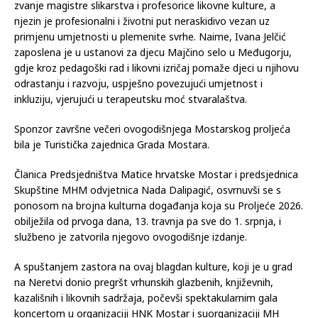
zvanje magistre slikarstva i profesorice likovne kulture, a
njezin je profesionalni i životni put neraskidivo vezan uz
primjenu umjetnosti u plemenite svrhe. Naime, Ivana Jelčić
zaposlena je u ustanovi za djecu Majčino selo u Međugorju,
gdje kroz pedagoški rad i likovni izričaj pomaže djeci u njihovu
odrastanju i razvoju, uspješno povezujući umjetnost i
inkluziju, vjerujući u terapeutsku moć stvaralaštva.
Sponzor završne večeri ovogodišnjega Mostarskog proljeća
bila je Turistička zajednica Grada Mostara.
Članica Predsjedništva Matice hrvatske Mostar i predsjednica
Skupštine MHM odvjetnica Nada Dalipagić, osvrnuvši se s
ponosom na brojna kulturna događanja koja su Proljeće 2026.
obilježila od prvoga dana, 13. travnja pa sve do 1. srpnja, i
službeno je zatvorila njegovo ovogodišnje izdanje.
A spuštanjem zastora na ovaj blagdan kulture, koji je u grad
na Neretvi donio pregršt vrhunskih glazbenih, književnih,
kazališnih i likovnih sadržaja, počevši spektakularnim gala
koncertom u organizaciji HNK Mostar i suorganizaciji MH