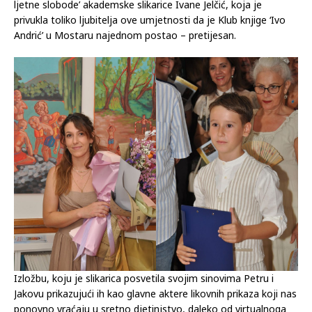
ljetne slobode’ akademske slikarice Ivane Jelčić, koja je
privukla toliko ljubitelja ove umjetnosti da je Klub knjige ‘Ivo
Andrić’ u Mostaru najednom postao – pretijesan.
Izložbu, koju je slikarica posvetila svojim sinovima Petru i
Jakovu prikazujući ih kao glavne aktere likovnih prikaza koji nas
ponovno vraćaju u sretno djetinjstvo, daleko od virtualnoga