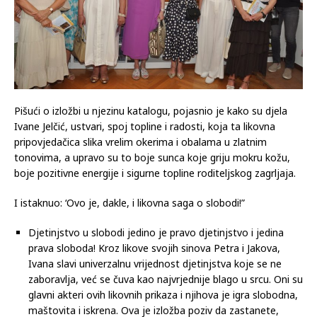
Pišući o izložbi u njezinu katalogu, pojasnio je kako su djela
Ivane Jelčić, ustvari, spoj topline i radosti, koja ta likovna
pripovjedačica slika vrelim okerima i obalama u zlatnim
tonovima, a upravo su to boje sunca koje griju mokru kožu,
boje pozitivne energije i sigurne topline roditeljskog zagrljaja.
I istaknuo: ‘Ovo je, dakle, i likovna saga o slobodi!”
Djetinjstvo u slobodi jedino je pravo djetinjstvo i jedina
prava sloboda! Kroz likove svojih sinova Petra i Jakova,
Ivana slavi univerzalnu vrijednost djetinjstva koje se ne
zaboravlja, već se čuva kao najvrjednije blago u srcu. Oni su
glavni akteri ovih likovnih prikaza i njihova je igra slobodna,
maštovita i iskrena. Ova je izložba poziv da zastanete,