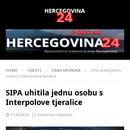
HOME
VIJESTI
CRNA KRONIKA
SIPA uhitila jednu
osobu s Interpolove tjeralice
SIPA uhitila jednu osobu s
Interpolove tjeralice
12.04.2024
Komentari isključeni