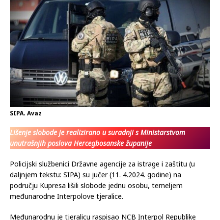
SIPA. Avaz
Lišenje slobode je realizirano u suradnji s Ministarstvom
unutrašnjih poslova Hercegbosanske županije
Policijski službenici Državne agencije za istrage i zaštitu (u
daljnjem tekstu: SIPA) su jučer (11. 4.2024. godine) na
području Kupresa lišili slobode jednu osobu, temeljem
međunarodne Interpolove tjeralice.
Međunarodnu je tjeralicu raspisao NCB Interpol Republike