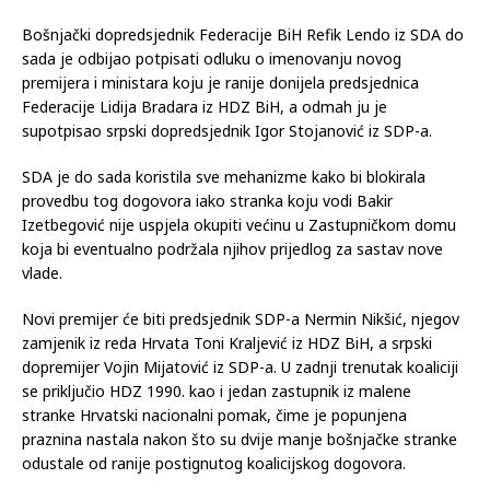
Za imenovanje nove vlade potrebno je 50 od 98 zastupnika
koji bi mogli zasjedati već u petak.
Bošnjački dopredsjednik Federacije BiH Refik Lendo iz SDA do
sada je odbijao potpisati odluku o imenovanju novog
premijera i ministara koju je ranije donijela predsjednica
Federacije Lidija Bradara iz HDZ BiH, a odmah ju je
supotpisao srpski dopredsjednik Igor Stojanović iz SDP-a.
SDA je do sada koristila sve mehanizme kako bi blokirala
provedbu tog dogovora iako stranka koju vodi Bakir
Izetbegović nije uspjela okupiti većinu u Zastupničkom domu
koja bi eventualno podržala njihov prijedlog za sastav nove
vlade.
Novi premijer će biti predsjednik SDP-a Nermin Nikšić, njegov
zamjenik iz reda Hrvata Toni Kraljević iz HDZ BiH, a srpski
dopremijer Vojin Mijatović iz SDP-a. U zadnji trenutak koaliciji
se priključio HDZ 1990. kao i jedan zastupnik iz malene