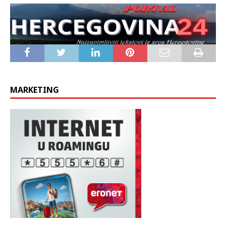
stranke Hrvatski nacionalni pomak, čime je popunjena
praznina nastala nakon što su dvije manje bošnjačke stranke
odustale od ranije postignutog koalicijskog dogovora.
MARKETING