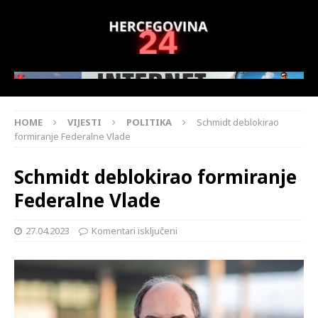
HOME
VIJESTI
POLITIKA
Schmidt deblokirao
formiranje Federalne Vlade
Schmidt deblokirao formiranje
Federalne Vlade
27.04.2023
Komentari isključeni