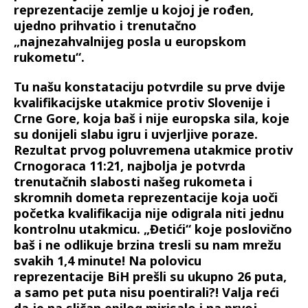
reprezentacije zemlje u kojoj je rođen,
ujedno prihvatio i trenutačno
„najnezahvalnijeg posla u europskom
rukometu“.
Tu našu konstataciju potvrdile su prve dvije
kvalifikacijske utakmice protiv Slovenije i
Crne Gore, koja baš i nije europska sila, koje
su donijeli slabu igru i uvjerljive poraze.
Rezultat prvog poluvremena utakmice protiv
Crnogoraca 11:21, najbolja je potvrda
trenutačnih slabosti našeg rukometa i
skromnih dometa reprezentacije koja uoči
početka kvalifikacija nije odigrala niti jednu
kontrolnu utakmicu. „Đetići“ koje poslovično
baš i ne odlikuje brzina tresli su nam mrežu
svakih 1,4 minute! Na polovicu
reprezentacije BiH prešli su ukupno 26 puta,
a samo pet puta nisu poentirali?! Valja reći
da je na sličan epilog mirisalo i na prvoj