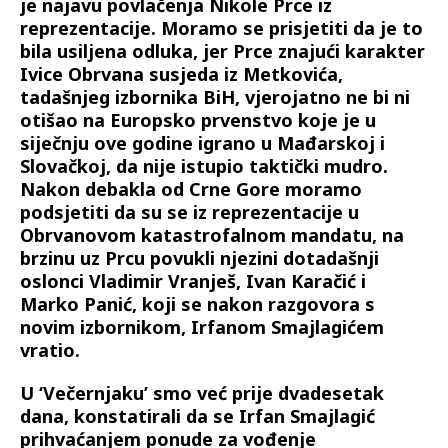
je najavu povlačenja Nikole Prce iz
reprezentacije. Moramo se prisjetiti da je to
bila usiljena odluka, jer Prce znajući karakter
Ivice Obrvana susjeda iz Metkovića,
tadašnjeg izbornika BiH, vjerojatno ne bi ni
otišao na Europsko prvenstvo koje je u
siječnju ove godine igrano u Mađarskoj i
Slovačkoj, da nije istupio taktički mudro.
Nakon debakla od Crne Gore moramo
podsjetiti da su se iz reprezentacije u
Obrvanovom katastrofalnom mandatu, na
brzinu uz Prcu povukli njezini dotadašnji
oslonci Vladimir Vranješ, Ivan Karačić i
Marko Panić, koji se nakon razgovora s
novim izbornikom, Irfanom Smajlagićem
vratio.
U ‘Večernjaku’ smo već prije dvadesetak
dana, konstatirali da se Irfan Smajlagić
prihvaćanjem ponude za vođenje