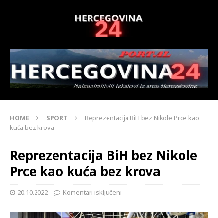
HOME
SPORT
Reprezentacija BiH bez Nikole Prce kao
kuća bez krova
Reprezentacija BiH bez Nikole
Prce kao kuća bez krova
20.10.2022
Komentari isključeni