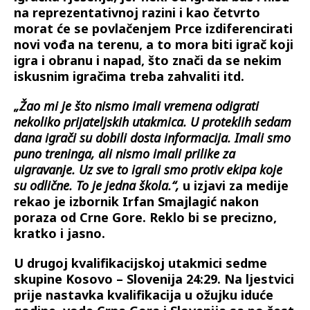
na reprezentativnoj razini i kao četvrto
morat će se povlačenjem Prce izdiferencirati
novi vođa na terenu, a to mora biti igrač koji
igra i obranu i napad, što znači da se nekim
iskusnim igračima treba zahvaliti itd.
„Žao mi je što nismo imali vremena odigrati
nekoliko prijateljskih utakmica. U proteklih sedam
dana igrači su dobili dosta informacija. Imali smo
puno treninga, ali nismo imali prilike za
uigravanje. Uz sve to igrali smo protiv ekipa koje
su odlične. To je jedna škola.“,
u izjavi za medije
rekao je izbornik Irfan Smajlagić nakon
poraza od Crne Gore. Reklo bi se precizno,
kratko i jasno.
U drugoj kvalifikacijskoj utakmici sedme
skupine Kosovo – Slovenija 24:29. Na ljestvici
prije nastavka kvalifikacija u ožujku iduće