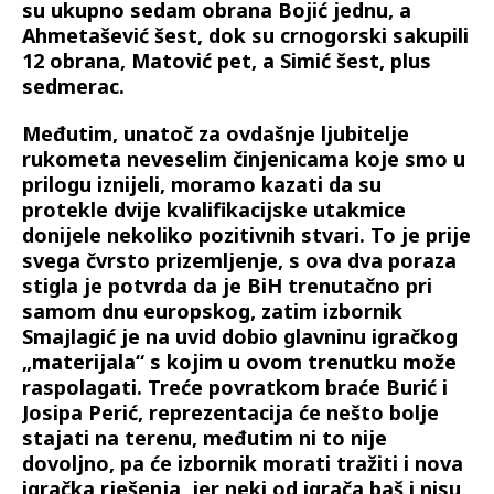
su ukupno sedam obrana Bojić jednu, a
Ahmetašević šest, dok su crnogorski sakupili
12 obrana, Matović pet, a Simić šest, plus
sedmerac.
Međutim, unatoč za ovdašnje ljubitelje
rukometa neveselim činjenicama koje smo u
prilogu iznijeli, moramo kazati da su
protekle dvije kvalifikacijske utakmice
donijele nekoliko pozitivnih stvari. To je prije
svega čvrsto prizemljenje, s ova dva poraza
stigla je potvrda da je BiH trenutačno pri
samom dnu europskog, zatim izbornik
Smajlagić je na uvid dobio glavninu igračkog
„materijala“ s kojim u ovom trenutku može
raspolagati. Treće povratkom braće Burić i
Josipa Perić, reprezentacija će nešto bolje
stajati na terenu, međutim ni to nije
dovoljno, pa će izbornik morati tražiti i nova
igračka rješenja, jer neki od igrača baš i nisu