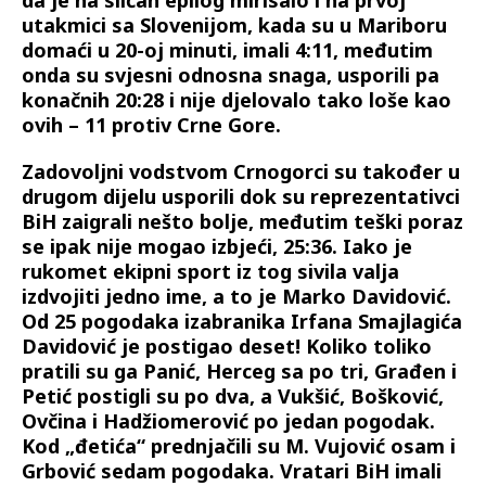
utakmici sa Slovenijom, kada su u Mariboru
domaći u 20-oj minuti, imali 4:11, međutim
onda su svjesni odnosna snaga, usporili pa
konačnih 20:28 i nije djelovalo tako loše kao
ovih – 11 protiv Crne Gore.
Zadovoljni vodstvom Crnogorci su također u
drugom dijelu usporili dok su reprezentativci
BiH zaigrali nešto bolje, međutim teški poraz
se ipak nije mogao izbjeći, 25:36. Iako je
rukomet ekipni sport iz tog sivila valja
izdvojiti jedno ime, a to je Marko Davidović.
Od 25 pogodaka izabranika Irfana Smajlagića
Davidović je postigao deset! Koliko toliko
pratili su ga Panić, Herceg sa po tri, Građen i
Petić postigli su po dva, a Vukšić, Bošković,
Ovčina i Hadžiomerović po jedan pogodak.
Kod „đetića“ prednjačili su M. Vujović osam i
Grbović sedam pogodaka. Vratari BiH imali